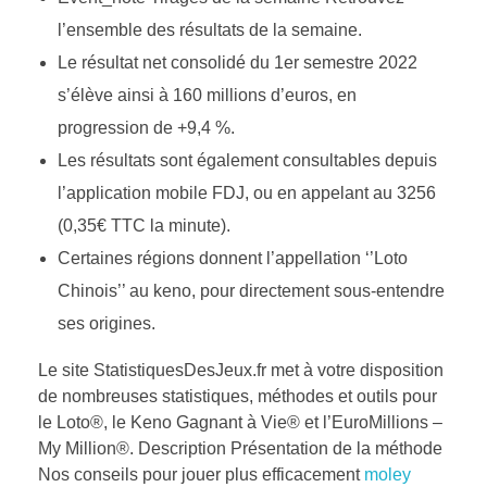
l’ensemble des résultats de la semaine.
Le résultat net consolidé du 1er semestre 2022
s’élève ainsi à 160 millions d’euros, en
progression de +9,4 %.
Les résultats sont également consultables depuis
l’application mobile FDJ, ou en appelant au 3256
(0,35€ TTC la minute).
Certaines régions donnent l’appellation ‘’Loto
Chinois’’ au keno, pour directement sous-entendre
ses origines.
Le site StatistiquesDesJeux.fr met à votre disposition
de nombreuses statistiques, méthodes et outils pour
le Loto®, le Keno Gagnant à Vie® et l’EuroMillions –
My Million®. Description Présentation de la méthode
Nos conseils pour jouer plus efficacement
moley