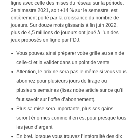
ligne avec celle des mises du réseau sur la période.
2e trimestre 2021, soit +14 % sur le semestre, est
entièrement porté par la croissance du nombre de
joueurs. Sur douze mois glissants à fin juin 2022,
plus de 4,5 millions de joueurs ont joué à l’un des
jeux proposés en ligne par FDJ.
Vous pouvez ainsi préparer votre grille au sein de
celle-ci et la valider dans un point de vente.
Attention, le prix ne sera pas le même si vous vous
abonnez pour plusieurs jours de tirage ou
plusieurs semaines (lisez notre article sur ce qu’il
faut savoir sur l’offre d’abonnement).
Plus sa mise sera importante, plus ses gains
seront énormes comme il en est pour presque tous
les jeux d’argent.
En bref, lorsque vous trouvez l’intégralité des dix