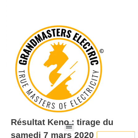
Résultat Keno : tirage du
samedi 7 mars 2020
BOOK NOW