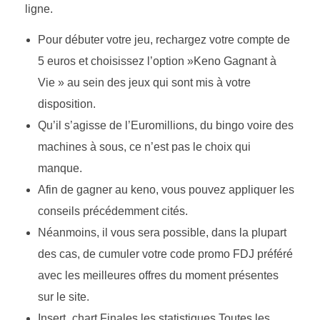
ligne.
Pour débuter votre jeu, rechargez votre compte de
5 euros et choisissez l’option »Keno Gagnant à
Vie » au sein des jeux qui sont mis à votre
disposition.
Qu’il s’agisse de l’Euromillions, du bingo voire des
machines à sous, ce n’est pas le choix qui
manque.
Afin de gagner au keno, vous pouvez appliquer les
conseils précédemment cités.
Néanmoins, il vous sera possible, dans la plupart
des cas, de cumuler votre code promo FDJ préféré
avec les meilleures offres du moment présentes
sur le site.
Insert_chart Finales les statistiques Toutes les