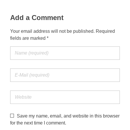
Add a Comment
Your email address will not be published. Required
fields are marked *
Save my name, email, and website in this browser
for the next time I comment.