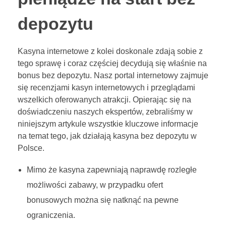
depozytu
Kasyna internetowe z kolei doskonale zdają sobie z
tego sprawę i coraz częściej decydują się właśnie na
bonus bez depozytu. Nasz portal internetowy zajmuje
się recenzjami kasyn internetowych i przeglądami
wszelkich oferowanych atrakcji. Opierając się na
doświadczeniu naszych ekspertów, zebraliśmy w
niniejszym artykule wszystkie kluczowe informacje
na temat tego, jak działają kasyna bez depozytu w
Polsce.
Mimo że kasyna zapewniają naprawdę rozległe
możliwości zabawy, w przypadku ofert
bonusowych można się natknąć na pewne
ograniczenia.