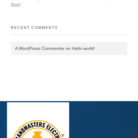
Now!
RECENT COMMENTS
A WordPress Commenter
on
Hello world!