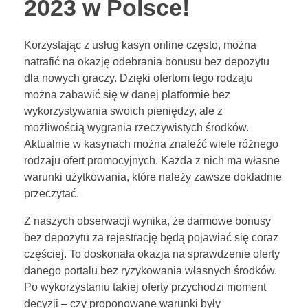
2023 w Polsce!
Korzystając z usług kasyn online często, można
natrafić na okazję odebrania bonusu bez depozytu
dla nowych graczy. Dzięki ofertom tego rodzaju
można zabawić się w danej platformie bez
wykorzystywania swoich pieniędzy, ale z
możliwością wygrania rzeczywistych środków.
Aktualnie w kasynach można znaleźć wiele różnego
rodzaju ofert promocyjnych. Każda z nich ma własne
warunki użytkowania, które należy zawsze dokładnie
przeczytać.
Z naszych obserwacji wynika, że darmowe bonusy
bez depozytu za rejestrację będą pojawiać się coraz
częściej. To doskonała okazja na sprawdzenie oferty
danego portalu bez ryzykowania własnych środków.
Po wykorzystaniu takiej oferty przychodzi moment
decyzji – czy proponowane warunki były