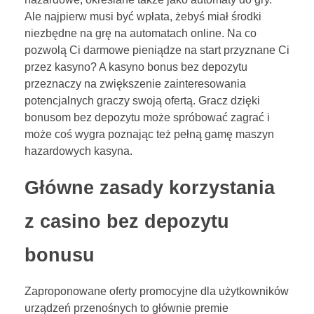
Ale najpierw musi być wpłata, żebyś miał środki
niezbędne na grę na automatach online. Na co
pozwolą Ci darmowe pieniądze na start przyznane Ci
przez kasyno? A kasyno bonus bez depozytu
przeznaczy na zwiększenie zainteresowania
potencjalnych graczy swoją ofertą. Gracz dzięki
bonusom bez depozytu może spróbować zagrać i
może coś wygra poznając też pełną gamę maszyn
hazardowych kasyna.
Główne zasady korzystania
z casino bez depozytu
bonusu
Zaproponowane oferty promocyjne dla użytkowników
urządzeń przenośnych to głównie premie