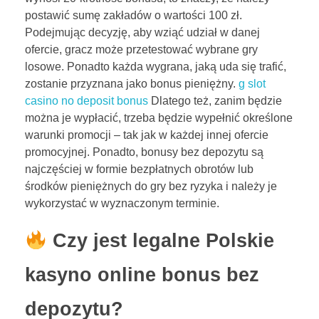
postawić sumę zakładów o wartości 100 zł.
Podejmując decyzję, aby wziąć udział w danej
ofercie, gracz może przetestować wybrane gry
losowe. Ponadto każda wygrana, jaką uda się trafić,
zostanie przyznana jako bonus pieniężny.
g slot
casino no deposit bonus
Dlatego też, zanim będzie
można je wypłacić, trzeba będzie wypełnić określone
warunki promocji – tak jak w każdej innej ofercie
promocyjnej. Ponadto, bonusy bez depozytu są
najczęściej w formie bezpłatnych obrotów lub
środków pieniężnych do gry bez ryzyka i należy je
wykorzystać w wyznaczonym terminie.
Czy jest legalne Polskie
kasyno online bonus bez
depozytu?