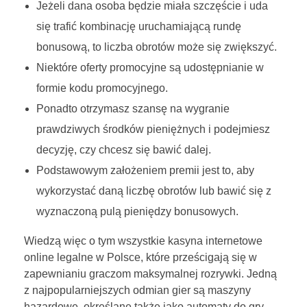
Jeżeli dana osoba będzie miała szczęście i uda
się trafić kombinację uruchamiającą rundę
bonusową, to liczba obrotów może się zwiększyć.
Niektóre oferty promocyjne są udostępnianie w
formie kodu promocyjnego.
Ponadto otrzymasz szansę na wygranie
prawdziwych środków pieniężnych i podejmiesz
decyzję, czy chcesz się bawić dalej.
Podstawowym założeniem premii jest to, aby
wykorzystać daną liczbę obrotów lub bawić się z
wyznaczoną pulą pieniędzy bonusowych.
Wiedzą więc o tym wszystkie kasyna internetowe
online legalne w Polsce, które prześcigają się w
zapewnianiu graczom maksymalnej rozrywki. Jedną
z najpopularniejszych odmian gier są maszyny
hazardowe, określane także jako automaty do gry.