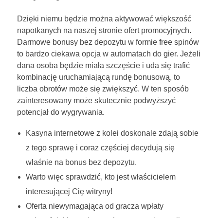
Dzięki niemu będzie można aktywować większość
napotkanych na naszej stronie ofert promocyjnych.
Darmowe bonusy bez depozytu w formie free spinów
to bardzo ciekawa opcja w automatach do gier. Jeżeli
dana osoba będzie miała szczęście i uda się trafić
kombinację uruchamiającą rundę bonusową, to
liczba obrotów może się zwiększyć. W ten sposób
zainteresowany może skutecznie podwyższyć
potencjał do wygrywania.
Kasyna internetowe z kolei doskonale zdają sobie
z tego sprawę i coraz częściej decydują się
właśnie na bonus bez depozytu.
Warto więc sprawdzić, kto jest właścicielem
interesującej Cię witryny!
Oferta niewymagająca od gracza wpłaty