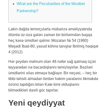
What are the Peculiarities of the Mostbet
Partnership?
Lakin dağda terrorçularla mübarizə əməliyyatında
ölümlə üz-üzə gələn zaman bir-birilərindən başqa
heç kəsə ümidləri qalmır. Mozalan № 54 (1980)
Məşədi İbad-80, yaxud köhnə tanışlar ⁣İtirilmiş həqiqət
4 (2012)
⁣⁣⁣⁣⁣Hər şeydən məhrum olan 48 nəfər sağ qalmaq üçün
təyyarədən nə bacardıqlarını təmizləyirlər. Bəziləri
ümidlərini xilas etməyə bağlayır. Bir neçəsi, – heç bir
tibbi təhsili almadan birdən həkim yaralarını tikməkdə
özünü tapdığını bilən Kate kimi olduqlarını
bilmədikləri daxili güc tapırlar.
Yeni qeydiyyat