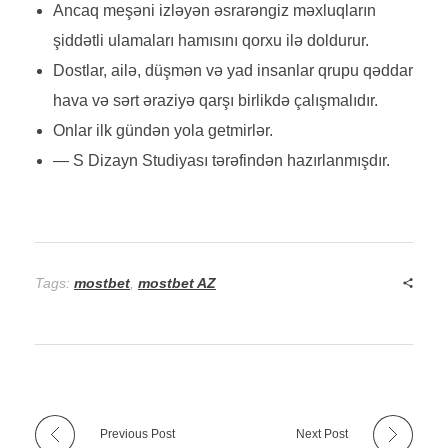
Ancaq meşəni izləyən əsrarəngiz məxluqların
şiddətli ulamaları hamısını qorxu ilə doldurur.
Dostlar, ailə, düşmən və yad insanlar qrupu qəddar
hava və sərt əraziyə qarşı birlikdə çalışmalıdır.
Onlar ilk gündən yola getmirlər.
— S Dizayn Studiyası tərəfindən hazırlanmışdır.
Tags:
mostbet
,
mostbet AZ
Previous Post
Next Post