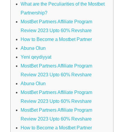
What are the Peculiarities of the Mostbet
Partnership?
MostBet Partners Affiliate Program
Review 2023 Upto 60% Revshare
How to Become a Mostbet Partner
Abunə Olun
Yeni qeydiyyat
MostBet Partners Affiliate Program
Review 2023 Upto 60% Revshare
Abunə Olun
MostBet Partners Affiliate Program
Review 2023 Upto 60% Revshare
MostBet Partners Affiliate Program
Review 2023 Upto 60% Revshare
How to Become a Mostbet Partner