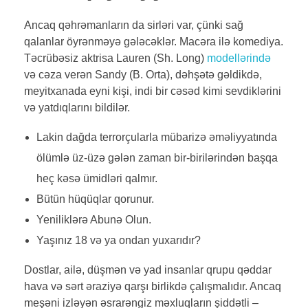
Ancaq qəhrəmanların da sirləri var, çünki sağ
qalanlar öyrənməyə gələcəklər. ⁣Macəra ilə komediya.
Təcrübəsiz aktrisa Lauren (Sh. Long)
modellərində
və cəza verən Sandy (B. Orta), dəhşətə gəldikdə,
meyitxanada eyni kişi, indi bir cəsəd kimi sevdiklərini
və yatdıqlarını bildilər.
Lakin dağda terrorçularla mübarizə əməliyyatında
ölümlə üz-üzə gələn zaman bir-birilərindən başqa
heç kəsə ümidləri qalmır.
Bütün hüqüqlar qorunur.
Yeniliklərə Abunə Olun.
Yaşınız 18 və ya ondan yuxarıdır?
Dostlar, ailə, düşmən və yad insanlar qrupu qəddar
hava və sərt əraziyə qarşı birlikdə çalışmalıdır. Ancaq
meşəni izləyən əsrarəngiz məxluqların şiddətli –