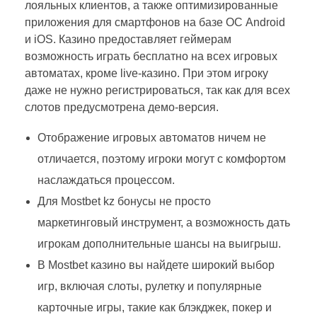
лояльных клиентов, а также оптимизированные
приложения для смартфонов на базе ОС Android
и iOS. Казино предоставляет геймерам
возможность играть бесплатно на всех игровых
автоматах, кроме live-казино. При этом игроку
даже не нужно регистрироваться, так как для всех
слотов предусмотрена демо-версия.
Отображение игровых автоматов ничем не
отличается, поэтому игроки могут с комфортом
наслаждаться процессом.
Для Mostbet kz бонусы не просто
маркетинговый инструмент, а возможность дать
игрокам дополнительные шансы на выигрыш.
В Mostbet казино вы найдете широкий выбор
игр, включая слоты, рулетку и популярные
карточные игры, такие как блэкджек, покер и