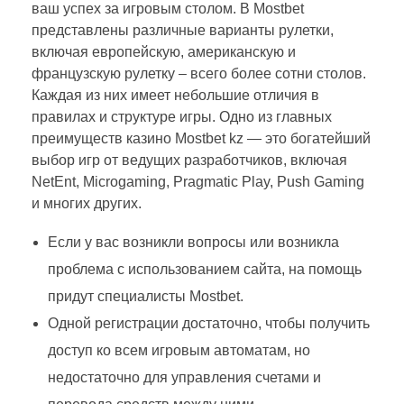
ваш успех за игровым столом. В Mostbet
представлены различные варианты рулетки,
включая европейскую, американскую и
французскую рулетку – всего более сотни столов.
Каждая из них имеет небольшие отличия в
правилах и структуре игры. Одно из главных
преимуществ казино Mostbet kz — это богатейший
выбор игр от ведущих разработчиков, включая
NetEnt, Microgaming, Pragmatic Play, Push Gaming
и многих других.
Если у вас возникли вопросы или возникла
проблема с использованием сайта, на помощь
придут специалисты Mostbet.
Одной регистрации достаточно, чтобы получить
доступ ко всем игровым автоматам, но
недостаточно для управления счетами и