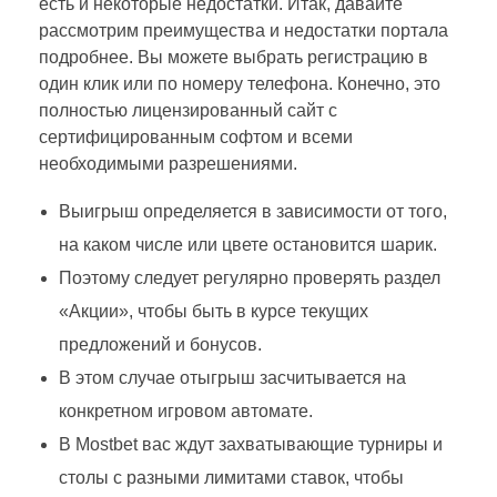
есть и некоторые недостатки. Итак, давайте
рассмотрим преимущества и недостатки портала
подробнее. Вы можете выбрать регистрацию в
один клик или по номеру телефона. Конечно, это
полностью лицензированный сайт с
сертифицированным софтом и всеми
необходимыми разрешениями.
Выигрыш определяется в зависимости от того,
на каком числе или цвете остановится шарик.
Поэтому следует регулярно проверять раздел
«Акции», чтобы быть в курсе текущих
предложений и бонусов.
В этом случае отыгрыш засчитывается на
конкретном игровом автомате.
В Mostbet вас ждут захватывающие турниры и
столы с разными лимитами ставок, чтобы