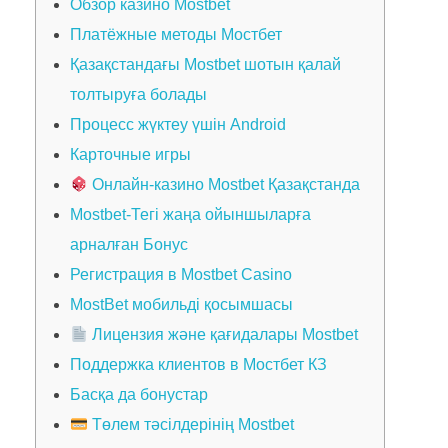
Обзор казино Mostbet
Платёжные методы Мостбет
Қазақстандағы Mostbet шотын қалай
толтыруға болады
Процесс жүктеу үшін Android
Карточные игры
Онлайн-казино Mostbet Қазақстанда
Mostbet-Тегі жаңа ойыншыларға
арналған Бонус
Регистрация в Mostbet Casino
MostBet мобильді қосымшасы
Лицензия және қағидалары Mostbet
Поддержка клиентов в Мостбет КЗ
Басқа да бонустар
Төлем тәсілдерінің Mostbet