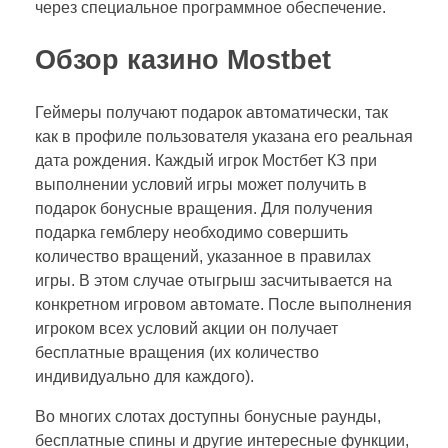
через специальное программное обеспечение.
Обзор казино Mostbet
Геймеры получают подарок автоматически, так
как в профиле пользователя указана его реальная
дата рождения. Каждый игрок Мостбет КЗ при
выполнении условий игры может получить в
подарок бонусные вращения. Для получения
подарка гемблеру необходимо совершить
количество вращений, указанное в правилах
игры. В этом случае отыгрыш засчитывается на
конкретном игровом автомате. После выполнения
игроком всех условий акции он получает
бесплатные вращения (их количество
индивидуально для каждого).
Во многих слотах доступны бонусные раунды,
бесплатные спины и другие интересные функции,