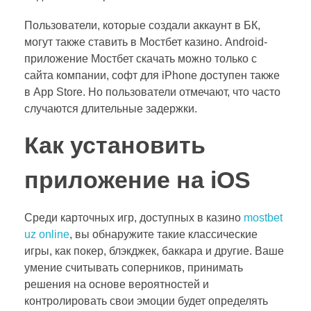
Пользователи, которые создали аккаунт в БК,
могут также ставить в Мостбет казино. Android-
приложение Мостбет скачать можно только с
сайта компании, софт для iPhone доступен также
в App Store. Но пользователи отмечают, что часто
случаются длительные задержки.
Как установить
приложение на iOS
Среди карточных игр, доступных в казино
mostbet
uz online
, вы обнаружите такие классические
игры, как покер, блэкджек, баккара и другие. Ваше
умение считывать соперников, принимать
решения на основе вероятностей и
контролировать свои эмоции будет определять