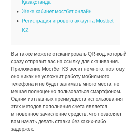
Қазақстанда
Жеке кабинет мостбет онлайн
Регистрация игрового аккаунта Mostbet
KZ
Вы также можете отсканировать QR-код, который
сразу отправит вас на ссылку для скачивания.
Приложение Мостбет КЗ весит немного, поэтому
оно никак не усложнит работу мобильного
телефона и не будет занимать много места, не
мешая полноценно пользоваться смартфоном.
Одним из главных преимуществ использования
этих методов пополнения счета является
мгновенное зачисление средств, что позволяет
вам начать делать ставки без каких-либо
задержек.