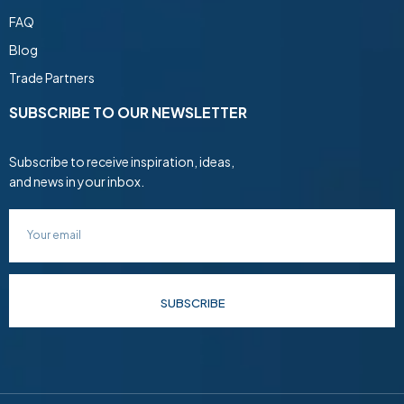
FAQ
Blog
Trade Partners
SUBSCRIBE TO OUR NEWSLETTER
Subscribe to receive inspiration, ideas,
and news in your inbox.
SUBSCRIBE