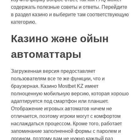
содержать полезные советы и ответы. Перейдите
в раздел казино и выберите там соответствующую
категорию.
Казино және ойын
автоматтары
Загруженная версия предоставляет
пользователям все те же функции, что и
браузерная. Казино Mostbet KZ имеет
полноценную мобильную версию, которая хорошо
адаптируется под смартфон или планшет.
Отображение игровых автоматов ничем не
отличается, поэтому игроки могут с комфортом
наслаждаться процессом. Кроме того, работает
запоминание заполненной формы с паролем и
логином, поэтому вам не нужно каждый раз