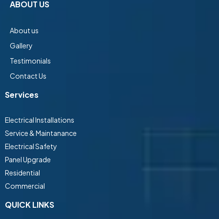
ABOUT US
About us
Gallery
Testimonials
Contact Us
Services
Electrical Installations
Service & Maintanance
Electrical Safety
Panel Upgrade
Residential
Commercial
QUICK LINKS