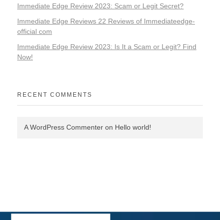
Immediate Edge Review 2023: Scam or Legit Secret?
Immediate Edge Reviews 22 Reviews of Immediateedge-
official com
Immediate Edge Review 2023: Is It a Scam or Legit? Find
Now!
RECENT COMMENTS
A WordPress Commenter
on
Hello world!