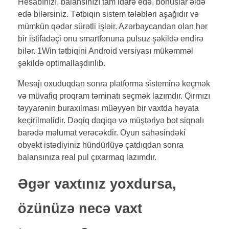
Hesabınızı, balansınızı tam idarə edə, bonuslar əldə
edə bilərsiniz. Tətbiqin sistem tələbləri aşağıdır və
mümkün qədər sürətli işləir. Azərbaycandan olan hər
bir istifadəçi onu smartfonuna pulsuz şəkildə endirə
bilər. 1Win tətbiqini Android versiyası mükəmməl
şəkildə optimallaşdırılıb.
Mesajı oxuduqdan sonra platforma sisteminə keçmək
və müvafiq proqram təminatı seçmək lazımdır. Qırmızı
təyyarənin buraxılması müəyyən bir vaxtda həyata
keçirilməlidir. Dəqiq dəqiqə və müştəriyə bot siqnalı
barədə məlumat verəcəkdir. Oyun sahəsindəki
obyekt istədiyiniz hündürlüyə çatdıqdan sonra
balansınıza real pul çıxarmaq lazımdır.
Əgər vaxtınız yoxdursa,
özünüzə necə vaxt