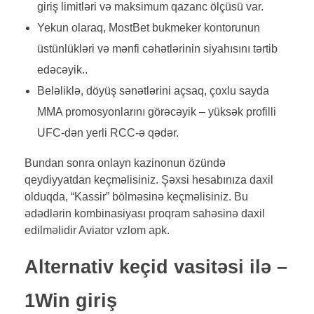
giriş limitləri və maksimum qazanc ölçüsü var.
Yekun olaraq, MostBet bukmeker kontorunun
üstünlükləri və mənfi cəhətlərinin siyahısını tərtib
edəcəyik..
Beləliklə, döyüş sənətlərini açsaq, çoxlu sayda
MMA promosyonlarını görəcəyik – yüksək profilli
UFC-dən yerli RCC-ə qədər.
Bundan sonra onlayn kazinonun özündə
qeydiyyatdan keçməlisiniz. Şəxsi hesabınıza daxil
olduqda, “Kassir” bölməsinə keçməlisiniz. Bu
ədədlərin kombinasiyası proqram sahəsinə daxil
edilməlidir Aviator vzlom apk.
Alternativ keçid vasitəsi ilə –
1Win giriş