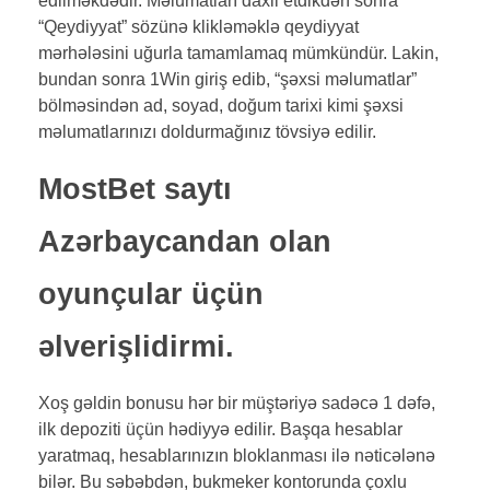
edilməkdədir. Məlumatları daxil etdikdən sonra
“Qeydiyyat” sözünə klikləməklə qeydiyyat
mərhələsini uğurla tamamlamaq mümkündür. Lakin,
bundan sonra 1Win giriş edib, “şəxsi məlumatlar”
bölməsindən ad, soyad, doğum tarixi kimi şəxsi
məlumatlarınızı doldurmağınız tövsiyə edilir.
MostBet saytı
Azərbaycandan olan
oyunçular üçün
əlverişlidirmi.
Xoş gəldin bonusu hər bir müştəriyə sadəcə 1 dəfə,
ilk depoziti üçün hədiyyə edilir. Başqa hesablar
yaratmaq, hesablarınızın bloklanması ilə nəticələnə
bilər. Bu səbəbdən, bukmeker kontorunda çoxlu