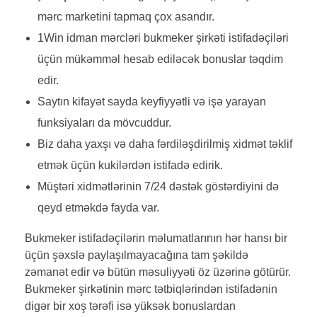
mərc marketini tapmaq çox asandır.
1Win idman mərcləri bukmeker şirkəti istifadəçiləri
üçün mükəmməl hesab ediləcək bonuslar təqdim
edir.
Saytın kifayət sayda keyfiyyətli və işə yarayan
funksiyaları da mövcuddur.
Biz daha yaxşı və daha fərdiləşdirilmiş xidmət təklif
etmək üçün kukilərdən istifadə edirik.
Müştəri xidmətlərinin 7/24 dəstək göstərdiyini də
qeyd etməkdə fayda var.
Bukmeker istifadəçilərin məlumatlarının hər hansı bir
üçün şəxslə paylaşılmayacağına tam şəkildə
zəmanət edir və bütün məsuliyyəti öz üzərinə götürür.
Bukmeker şirkətinin mərc tətbiqlərindən istifadənin
digər bir xoş tərəfi isə yüksək bonuslardan