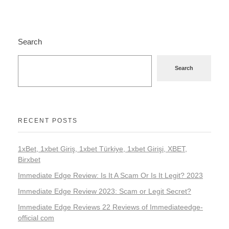
Search
Search
RECENT POSTS
1xBet, 1xbet Giriş, 1xbet Türkiye, 1xbet Girişi, XBET,
Birxbet
Immediate Edge Review: Is It A Scam Or Is It Legit? 2023
Immediate Edge Review 2023: Scam or Legit Secret?
Immediate Edge Reviews 22 Reviews of Immediateedge-
official com