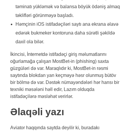
təminatı yükləmək və balansa böyük ödəniş almaq
təklifləri görünməyə başladı.
Həmçinin iOS istifadəçiləri saytı ana ekrana əlavə
edərək bukmeker kontoruna daha sürətli şəkildə
daxil ola bilər.
İkincisi, İnternetdə istifadəçi giriş məlumatlarını
oğurlamağa çalışan MostBet-in (phishing) saxta
güzgüləri də var. Maraqlıdır ki, MostBet-in rəsmi
saytında blokdan yan keçməyə həsr olunmuş bütöv
bir bölmə də var. Dəstək nümayəndələri hər hansı bir
texniki məsələni həll edir, Lazım olduqda
istifadəçilərə məsləhət verirlər.
Əlaqəli yazı
Aviator haqqında saytda deyilir ki, buradakı