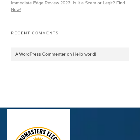
Immediate Edge Review 2023: Is It a Scam or Legit? Find
Now!
RECENT COMMENTS
A WordPress Commenter
on
Hello world!