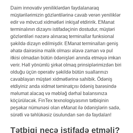
Daim innovativ yeniliklərdən faydalanaraq
müştərilərimizin gözləntilərinə cavab verən yeniliklər
edir və mövcud xidmətləri inkişaf etdiririk. EManat
terminalının dizaynı istifadəçinin dostudur, müştəri
gözləntiləri nəzərə alınaraq terminallar funksional
şəkildə dizayn edilmişdir. EManat terminalları geniş
əhatə dairəsinə malik olması əlavə zaman və pul
itkisi olmadan bütün ödənişləri anında etməyə imkan
verir. Həll yönümlü şirkət olmaq prinsiplərimizdən biri
olduğu üçün operativ şəkildə bütün suallarınızı
cavablayan müştəri xidmətlərinə sahibik. Ödəniş
etdiyiniz anda xidmət təminatçısı ödəniş barəsində
məlumat alacaq və məbləğ dərhal balansınıza
köçürüləcək. FinTex texnologiyasının tətbiqinin
peşəkar nümunəsi olan eManat ilə ödənişlərin sadə,
sürətli və təhlükəsiz üsulundan sən də faydalan!
Tətbiqi necə istifadə etməli?