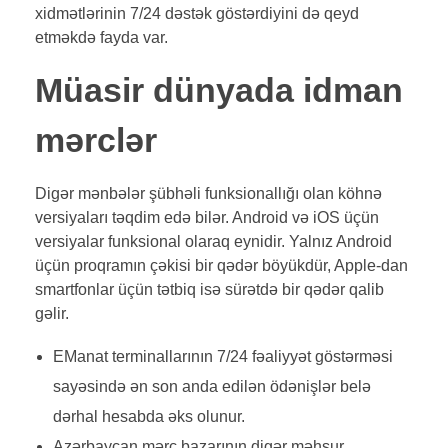
xidmətlərinin 7/24 dəstək göstərdiyini də qeyd
etməkdə fayda var.
Müasir dünyada idman
mərclər
Digər mənbələr şübhəli funksionallığı olan köhnə
versiyaları təqdim edə bilər. Android və iOS üçün
versiyalar funksional olaraq eynidir. Yalnız Android
üçün proqramın çəkisi bir qədər böyükdür, Apple-dan
smartfonlar üçün tətbiq isə sürətdə bir qədər qalib
gəlir.
EManat terminallarının 7/24 fəaliyyət göstərməsi
sayəsində ən son anda edilən ödənişlər belə
dərhal hesabda əks olunur.
Azərbaycan mərc bazarının digər məhşur