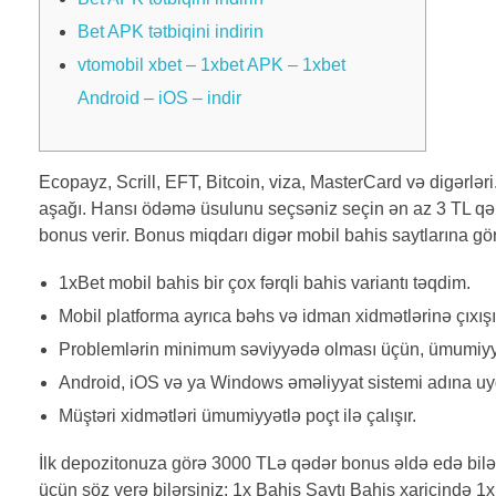
Bet APK tətbiqini indirin
vtomobil xbet – 1xbet APK – 1xbet
Android – iOS – indir
Ecopayz, Scrill, EFT, Bitcoin, viza, MasterCard və digərlər
aşağı. Hansı ödəmə üsulunu seçsəniz seçin ən az 3 TL qəna
bonus verir. Bonus miqdarı digər mobil bahis saytlarına gö
1xBet mobil bahis bir çox fərqli bahis variantı təqdim.
Mobil platforma ayrıca bəhs və idman xidmətlərinə çıxışı
Problemlərin minimum səviyyədə olması üçün, ümumiyyə
Android, iOS və ya Windows əməliyyat sistemi adına u
Müştəri xidmətləri ümumiyyətlə poçt ilə çalışır.
İlk depozitonuza görə 3000 TLə qədər bonus əldə edə bilə
üçün söz verə bilərsiniz; 1x Bahis Saytı Bahis xaricində 1