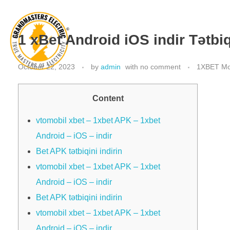
HOME
A
1 xBet Android iOS indir Tətbi
October 22, 2023
by
admin
with
no comment
1XBET Mob
Content
vtomobil xbet – 1xbet APK – 1xbet
Android – iOS – indir
Bet APK tətbiqini indirin
vtomobil xbet – 1xbet APK – 1xbet
Android – iOS – indir
Bet APK tətbiqini indirin
vtomobil xbet – 1xbet APK – 1xbet
Android – iOS – indir