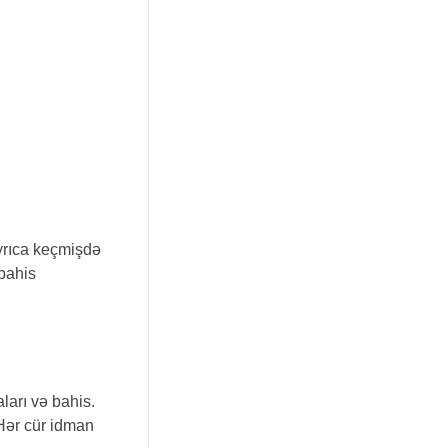
Ayrıca keçmişdə
 bahis
aları və bahis.
 Hər cür idman