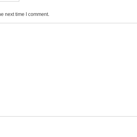
he next time I comment.