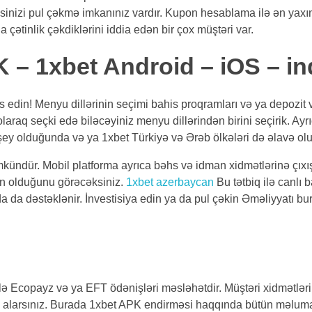
isinizi pul çəkmə imkanınız vardır. Kupon hesablama ilə ən yaxı
ətinlik çəkdiklərini iddia edən bir çox müştəri var.
 – 1xbet Android – iOS – in
s edin! Menyu dillərinin seçimi bahis proqramları və ya depozit v
raq seçki edə biləcəyiniz menyu dillərindən birini seçirik. Ayrıc
 şey olduğunda və ya 1xbet Türkiyə və Ərəb ölkələri də əlavə olu
ndür. Mobil platforma ayrıca bəhs və idman xidmətlərinə çıxışı
un olduğunu görəcəksiniz.
1xbet azerbaycan
Bu tətbiq ilə canlı b
a da dəstəklənir. İnvestisiya edin ya da pul çəkin Əməliyyatı b
 Ecopayz və ya EFT ödənişləri məsləhətdir. Müştəri xidmətlər
avab alarsınız. Burada 1xbet APK endirməsi haqqında bütün məluma