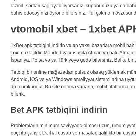
lazımlı şərtləri sağlayabiliyorsanız, kuponunuzu ya da bah
bahis edəcəyinizi öyrənə bilərsiniz. Pul çəkmə mövzusunda ç
vtomobil xbet – 1xbet APK
1xBet apk tətbiqini indirin və ən yaxşı bazarlara mobil bahi
çox müxtəlifdir. Məhdud və xüsusilə Alman və bəli, Alman ola
İspaniya, Polşa və ya Türkiyəyə gedə bilərsiniz. Bəlkə bir
Tətbiqi bir online mağazadan pulsuz olaraq yükləmək mümkü
Android, iOS və ya Windows əməliyyat sistemi adına uyğ
də mümkündür. Bu site ödəmə variantı, mobil platformalard
bilərik.
Bet APK tətbiqini indirin
Problemlərin minimum səviyyədə olması üçün, ümumiyyətlə
poçt ilə çalışır. Dərhal cavab verməsələr, qətiliklə bir c