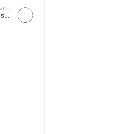
t Post
Скачать Mostbet UZ на Андроид apk и IOS: обзор букмекера