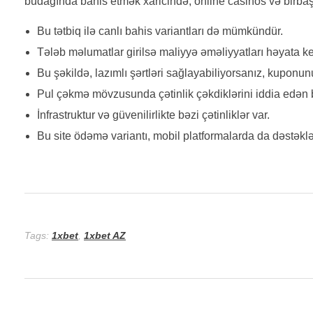
budağında bahis etmək xaricində, online casinos və birbaşa 
Bu tətbiq ilə canlı bahis variantları də mümkündür.
Tələb məlumatlar girilsə maliyyə əməliyyatları həyata keçi
Bu şəkildə, lazımlı şərtləri sağlayabiliyorsanız, kuponu
Pul çəkmə mövzusunda çətinlik çəkdiklərini iddia edən b
İnfrastruktur və güvenilirlikte bəzi çətinliklər var.
Bu site ödəmə variantı, mobil platformalarda da dəstəklə
Tags:
1xbet
,
1xbet AZ