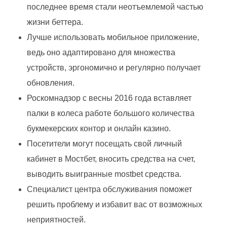
последнее время стали неотъемлемой частью
жизни беттера.
Лучше использовать мобильное приложение,
ведь оно адаптировано для множества
устройств, эргономично и регулярно получает
обновления.
Роскомнадзор с весны 2016 года вставляет
палки в колеса работе большого количества
букмекерских контор и онлайн казино.
Посетители могут посещать свой личный
кабинет в Мостбет, вносить средства на счет,
выводить выигранные mostbet средства.
Специалист центра обслуживания поможет
решить проблему и избавит вас от возможных
неприятностей.