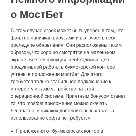
о МостБет
В этом случае игрок может быть уверен в том, что
файл не напичкан вирусами и включает в себя
последние обновления. Они расположены таким
образом, что хорошо смотрятся на маленьком
экране. Все эти функции, необходимые для
продуктивной работы в букмекерской конторе
учтены в приложении мостбет. Для этого
требуется только стабильное подключение к
интернету и само устройство на этой
операционной системе. Приятным бонусом станет
то, что mostbet приложение можно скачать
бесплатно, и никаких дополнительных трат за
использование софта не требуется.
Приложения от букмекерских контор в