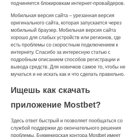
подчиняется блокировкам интернет-провайдеров.
Мобильная версия сайта – урезанная версия
оригинального сайта, которая запускается через
мобильный браузер. Мобильная версия сайта
хорошо для слабых устройств или регионов, где
есть проблемы со скоростным подключением к
интернету. Спасибо за интересную статью с
подробным описанием способов регистрации и
вывода средств. Для новичков самое то, чтобы не
мучаться и не искать как и что сделать правильно.
Ищешь как скачать
приложение Mostbet?
Здесь ответ быстрый и позволяет пообщаться со
службой поддержки до окончательного решения
проблемы. Букмекерская контора Mostbet имеет