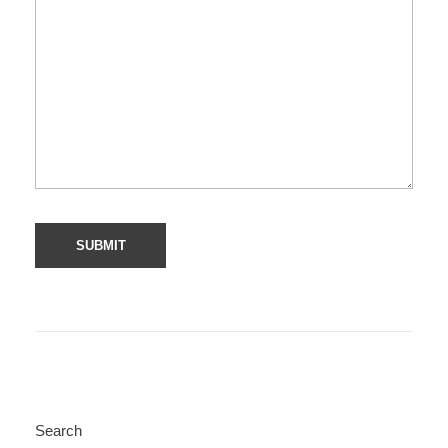
Search