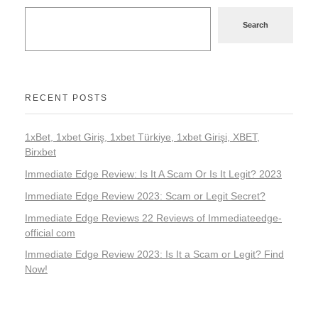
Search
RECENT POSTS
1xBet, 1xbet Giriş, 1xbet Türkiye, 1xbet Girişi, XBET,
Birxbet
Immediate Edge Review: Is It A Scam Or Is It Legit? 2023
Immediate Edge Review 2023: Scam or Legit Secret?
Immediate Edge Reviews 22 Reviews of Immediateedge-
official com
Immediate Edge Review 2023: Is It a Scam or Legit? Find
Now!