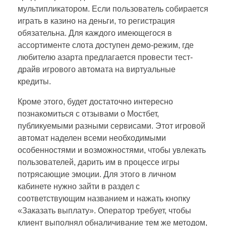
мультипликатором. Если пользователь собирается
играть в казино на деньги, то регистрация
обязательна. Для каждого имеющегося в
ассортименте слота доступен демо-режим, где
любителю азарта предлагается провести тест-
драйв игрового автомата на виртуальные
кредиты.
Кроме этого, будет достаточно интересно
познакомиться с отзывами о Мостбет,
публикуемыми разными сервисами. Этот игровой
автомат наделен всеми необходимыми
особенностями и возможностями, чтобы увлекать
пользователей, дарить им в процессе игры
потрясающие эмоции. Для этого в личном
кабинете нужно зайти в раздел с
соответствующим названием и нажать кнопку
«Заказать выплату». Оператор требует, чтобы
клиент выполнял обналичивание тем же методом,