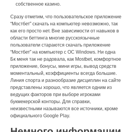
собственное казино.
Сразу отметим, что пользовательское приложение
“Мостбет” скачать на компьютер невозможно, так
как его просто нет. Вне зависимости от навыков в
области беттинга многие русскоязычные
пользователи стараются скачать приложение
“Мостбет” на компьютер с ОС Windows. Ни одна
Бк меня так не радовала, как Mostbet, комфортное
приложение, бонусы, мини игры, вывод средств
моментальный, коэффициенты всегда большие.
Линия спорта и разнообразие дисциплин на сайте
представлены хорошо, что является одним из
ведущих факторов при выборе игроками
букмекерской конторы. Для справки,
неизвестными называются все источники, кроме
официального Google Play.
Немного информации