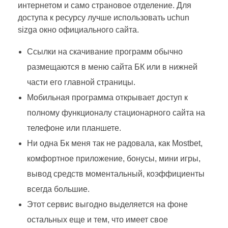
интернетом и само страновое отделение. Для
доступа к ресурсу лучше использовать uchun
sizga окно официального сайта.
Ссылки на скачивание программ обычно
размещаются в меню сайта БК или в нижней
части его главной страницы.
Мобильная программа открывает доступ к
полному функционалу стационарного сайта на
телефоне или планшете.
Ни одна Бк меня так не радовала, как Mostbet,
комфортное приложение, бонусы, мини игры,
вывод средств моментальный, коэффициенты
всегда большие.
Этот сервис выгодно выделяется на фоне
остальных еще и тем, что имеет свое