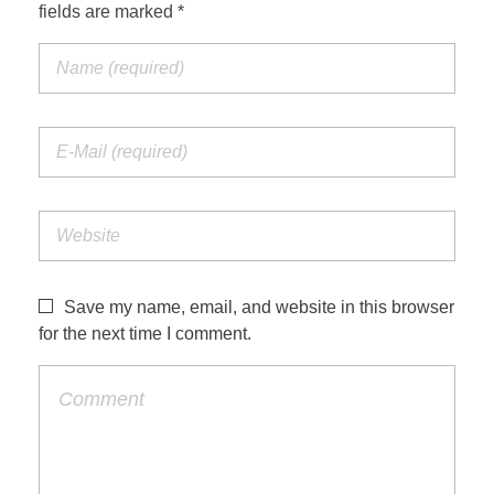
fields are marked *
Save my name, email, and website in this browser
for the next time I comment.