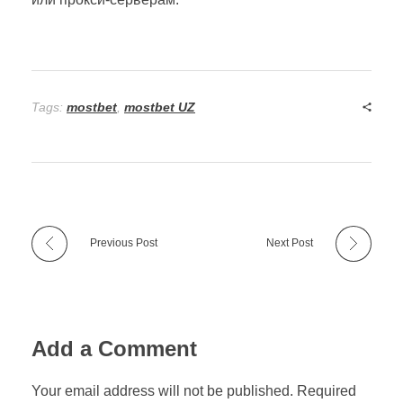
Tags:
mostbet
,
mostbet UZ
Previous Post
Next Post
Add a Comment
Your email address will not be published. Required