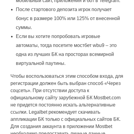
мобильный сайт, приложения и бот в Telegram.
После стартового депозита игрок получает
бонус в размере 100% или 125% от внесенной
суммы.
Если вы хотите попробовать игровые
автоматы, тогда посетите мостбет wbu9 – это
одна из лучших БК на просторах всемирной
виртуальной паутины.
Чтобы воспользоваться этим способом входа, для
регистрации должен быть выбран способ «Через
соцсеть». При отсутствии доступа к
официальному сайту зарубежной БК Mostbet.com
не придется постоянно искать альтернативные
ссылки. Legalbet рекомендует скачивать
аппликации БК только с официальных сайтов БК.
Для создания аккаунта в приложении Mostbet
необходимо предоставить личные данные,