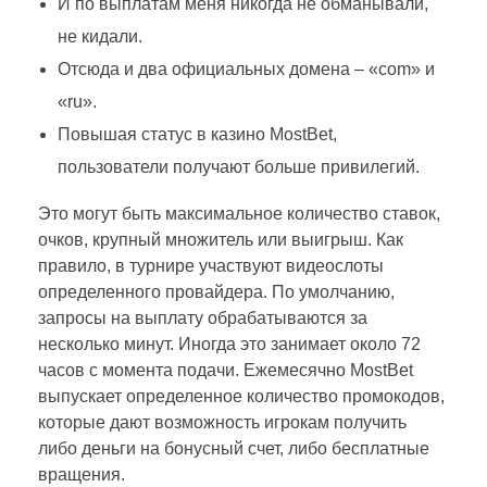
И по выплатам меня никогда не обманывали,
не кидали.
Отсюда и два официальных домена – «com» и
«ru».
Повышая статус в казино MostBet,
пользователи получают больше привилегий.
Это могут быть максимальное количество ставок,
очков, крупный множитель или выигрыш. Как
правило, в турнире участвуют видеослоты
определенного провайдера. По умолчанию,
запросы на выплату обрабатываются за
несколько минут. Иногда это занимает около 72
часов с момента подачи. Ежемесячно MostBet
выпускает определенное количество промокодов,
которые дают возможность игрокам получить
либо деньги на бонусный счет, либо бесплатные
вращения.