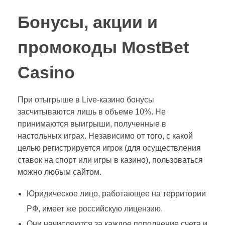
Бонусы, акции и
промокоды MostBet
Casino
При отыгрыше в Live-казино бонусы
засчитываются лишь в объеме 10%. Не
принимаются выигрыши, полученные в
настольных играх. Независимо от того, с какой
целью регистрируется игрок (для осуществления
ставок на спорт или игры в казино), пользоваться
можно любым сайтом.
Юридическое лицо, работающее на территории
РФ, имеет же российскую лицензию.
Они начисляются за каждое пополнение счета и