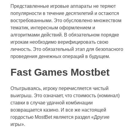
Представленные игровые аппараты не теряют
популярности в течение десятилетий и остаются
востребованными. Это обусловлено множеством
тематик, интересным оформлением и
алгоритмами действий. В обязательном порядке
игрокам необходимо верифицировать свою
личность. Это обязательный этап для безопасного
проведения денежных операций в будущем.
Fast Games Mostbet
Отыгрываясь, игроку перечисляется чистый
выигрыш. Это означает, что стоимость (номинал)
ставки в случае удачной комбинации
возвращается казино. И все же настоящей
гордостью MostBet является раздел «Другие
игры».