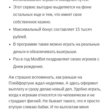
Этот сервис выгодно выделяется на фоне
остальных еще и тем, что имеет свое
собственное казино.
Максимальный бонус составляет 15 тысяч
рублей.
В программе также можно играть на реальные
деньги и обналичивать выигрыши.
Раз в год MostBet поздравляет своих игроков с
Днем рождения.
Аж страшно вспоминать, как раньше на
Плейфортуне ждал неделями. А здесь оформил
выплату и сразу делаю новый деп. Удобно играть,
когда к игрокам относятся по-человечески и не
страдают фигней. Не бывает такого, что я просто
втупую сливаю бабки. И по выплатам меня