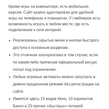
Кроме игры на компьютере, есть мобильная
версия. Сайт казино адаптирован для удобной
игры на телефонах и планшетах. У гэмблеров есть
возможность играть в любом месте, где есть
подключение к сети интернет.
Реализованы скрытые меню и кнопки быстрого
доступа к основным разделам.
Это отличная альтернатива в том случае, если
по каким-либо причинам официальный ресурс
попал под ограничения.
Любые игровые автоматы можно запускать в
демонстрационном режиме без регистрации на
сайте.
Имеется здесь 15 видов Кено, 10 вариантов
Бинго и 25 прочих «быстрых» лотерей