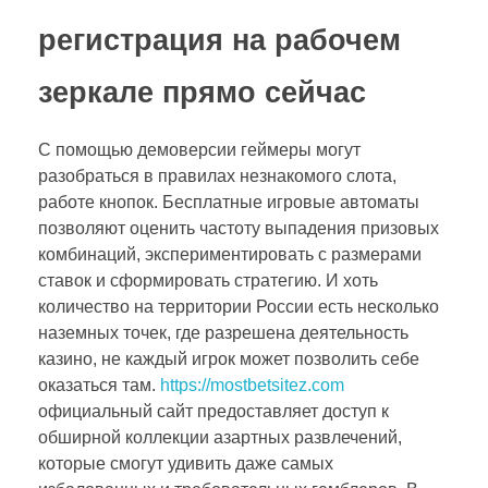
регистрация на рабочем
зеркале прямо сейчас
С помощью демоверсии геймеры могут
разобраться в правилах незнакомого слота,
работе кнопок. Бесплатные игровые автоматы
позволяют оценить частоту выпадения призовых
комбинаций, экспериментировать с размерами
ставок и сформировать стратегию. И хоть
количество на территории России есть несколько
наземных точек, где разрешена деятельность
казино, не каждый игрок может позволить себе
оказаться там.
https://mostbetsitez.com
официальный сайт предоставляет доступ к
обширной коллекции азартных развлечений,
которые смогут удивить даже самых