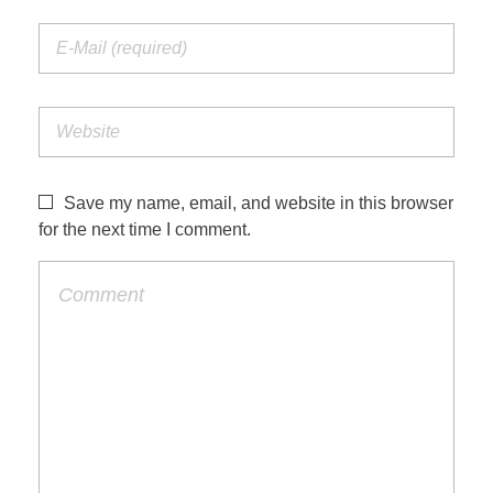
Save my name, email, and website in this browser
for the next time I comment.