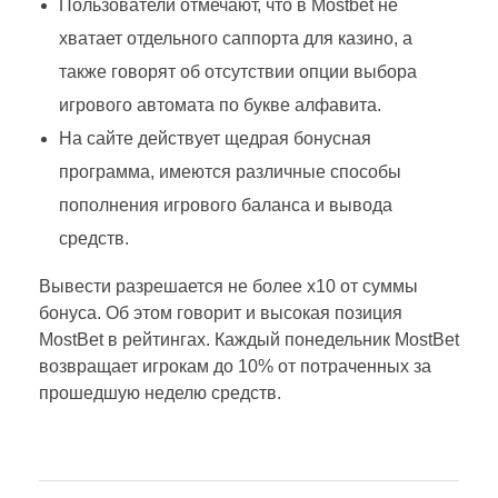
Пользователи отмечают, что в Mostbet не
хватает отдельного саппорта для казино, а
также говорят об отсутствии опции выбора
игрового автомата по букве алфавита.
На сайте действует щедрая бонусная
программа, имеются различные способы
пополнения игрового баланса и вывода
средств.
Вывести разрешается не более х10 от суммы
бонуса. Об этом говорит и высокая позиция
MostBet в рейтингах. Каждый понедельник MostBet
возвращает игрокам до 10% от потраченных за
прошедшую неделю средств.