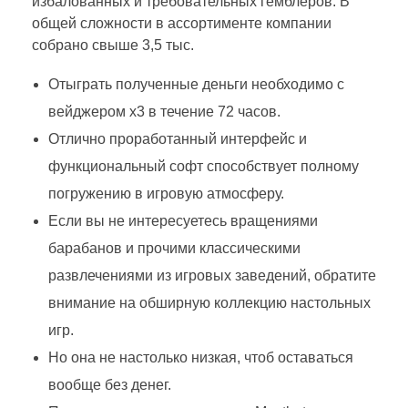
избалованных и требовательных гемблеров. В
общей сложности в ассортименте компании
собрано свыше 3,5 тыс.
Отыграть полученные деньги необходимо с
вейджером х3 в течение 72 часов.
Отлично проработанный интерфейс и
функциональный софт способствует полному
погружению в игровую атмосферу.
Если вы не интересуетесь вращениями
барабанов и прочими классическими
развлечениями из игровых заведений, обратите
внимание на обширную коллекцию настольных
игр.
Но она не настолько низкая, чтоб оставаться
вообще без денег.