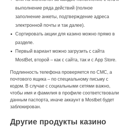
выполнение ряда действий (полное
заполнение анкеты, подтверждение адреса
электронной почты и так далее).
Сортировать акции для казино можно прямо в
разделе.
Первый вариант можно загрузить с сайта
MostBet, второй – как с сайта, так и с App Store.
Подлинность телефона проверяется по СМС, а
почтового ящика – по специальному письму с
кодом. В случае с социальными сетями важно,
чтобы имя и фамилия в профиле соответствовали
данным паспорта, иначе аккаунт в Mostbet будет
заблокирован.
Другие продукты казино