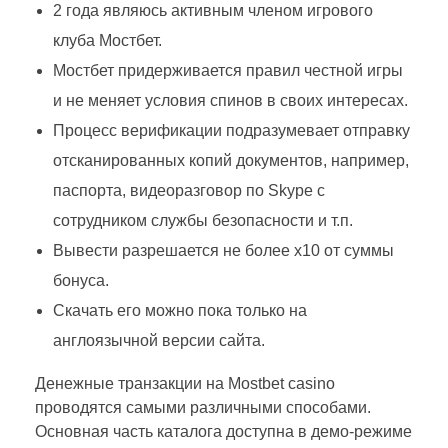
2 года являюсь активным членом игрового
клуба Мостбет.
Мостбет придерживается правил честной игры
и не меняет условия спинов в своих интересах.
Процесс верификации подразумевает отправку
отсканированных копий документов, например,
паспорта, видеоразговор по Skype с
сотрудником службы безопасности и т.п.
Вывести разрешается не более х10 от суммы
бонуса.
Скачать его можно пока только на
англоязычной версии сайта.
Денежные транзакции на Mostbet casino
проводятся самыми различными способами.
Основная часть каталога доступна в демо-режиме