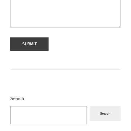
Search
Search