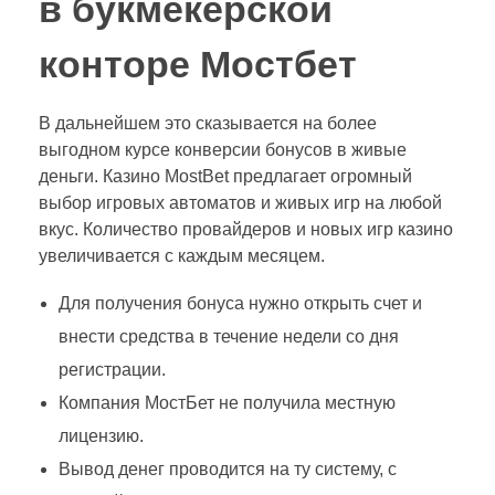
в букмекерской
конторе Мостбет
В дальнейшем это сказывается на более
выгодном курсе конверсии бонусов в живые
деньги. Казино MostBet предлагает огромный
выбор игровых автоматов и живых игр на любой
вкус. Количество провайдеров и новых игр казино
увеличивается с каждым месяцем.
Для получения бонуса нужно открыть счет и
внести средства в течение недели со дня
регистрации.
Компания МостБет не получила местную
лицензию.
Вывод денег проводится на ту систему, с