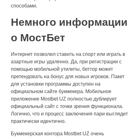
способами.
Немного информации
о МостБет
Интернет позволил ставить на спорт или играть в
азартные игры удаленно. Да, при регистрации с
помощью мобильной утилиты, беттор может
претендовать на бонус для новых игроков. Пакет
для установки программы доступен на
официальном сайте букмекера. Мобильное
приложение Mostbet UZ полностью дублирует
официальный сайт с точки зрения функционала.
Логично, что и процесс заключения пари выглядит
практически идентично.
Букмекерская контора Mostbet UZ очень