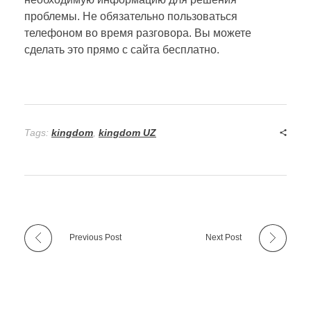
проблемы. Не обязательно пользоваться
телефоном во время разговора. Вы можете
сделать это прямо с сайта бесплатно.
Tags:
kingdom
,
kingdom UZ
Previous Post
Next Post