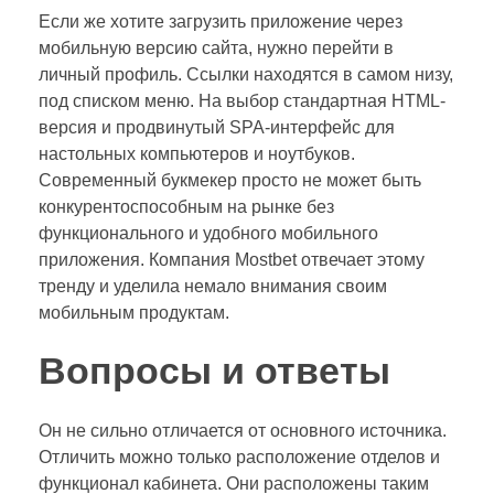
Если же хотите загрузить приложение через
мобильную версию сайта, нужно перейти в
личный профиль. Ссылки находятся в самом низу,
под списком меню. На выбор стандартная HTML-
версия и продвинутый SPA-интерфейс для
настольных компьютеров и ноутбуков.
Современный букмекер просто не может быть
конкурентоспособным на рынке без
функционального и удобного мобильного
приложения. Компания Mostbet отвечает этому
тренду и уделила немало внимания своим
мобильным продуктам.
Вопросы и ответы
Он не сильно отличается от основного источника.
Отличить можно только расположение отделов и
функционал кабинета. Они расположены таким