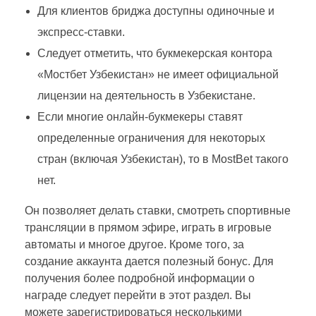
Для клиентов бриджа доступны одиночные и
экспресс-ставки.
Следует отметить, что букмекерская контора
«Мостбет Узбекистан» не имеет официальной
лицензии на деятельность в Узбекистане.
Если многие онлайн-букмекеры ставят
определенные ограничения для некоторых
стран (включая Узбекистан), то в MostBet такого
нет.
Он позволяет делать ставки, смотреть спортивные
трансляции в прямом эфире, играть в игровые
автоматы и многое другое. Кроме того, за
создание аккаунта дается полезный бонус. Для
получения более подробной информации о
награде следует перейти в этот раздел. Вы
можете зарегистрироваться несколькими