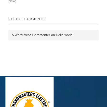
Now!
RECENT COMMENTS
A WordPress Commenter
on
Hello world!