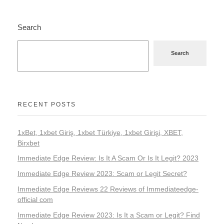
Search
Search
RECENT POSTS
1xBet, 1xbet Giriş, 1xbet Türkiye, 1xbet Girişi, XBET,
Birxbet
Immediate Edge Review: Is It A Scam Or Is It Legit? 2023
Immediate Edge Review 2023: Scam or Legit Secret?
Immediate Edge Reviews 22 Reviews of Immediateedge-
official com
Immediate Edge Review 2023: Is It a Scam or Legit? Find