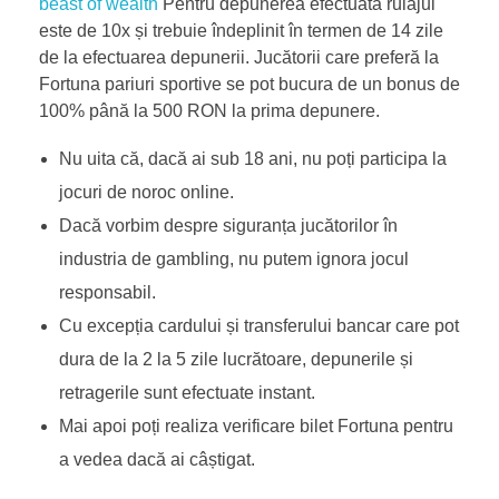
beast of wealth
Pentru depunerea efectuată rulajul
este de 10x și trebuie îndeplinit în termen de 14 zile
de la efectuarea depunerii. Jucătorii care preferă la
Fortuna pariuri sportive se pot bucura de un bonus de
100% până la 500 RON la prima depunere.
Nu uita că, dacă ai sub 18 ani, nu poți participa la
jocuri de noroc online.
Dacă vorbim despre siguranța jucătorilor în
industria de gambling, nu putem ignora jocul
responsabil.
Cu excepția cardului și transferului bancar care pot
dura de la 2 la 5 zile lucrătoare, depunerile și
retragerile sunt efectuate instant.
Mai apoi poți realiza verificare bilet Fortuna pentru
a vedea dacă ai câștigat.