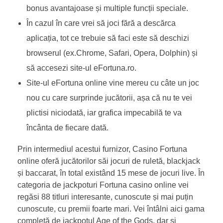
bonus avantajoase și multiple funcții speciale.
În cazul în care vrei să joci fără a descărca
aplicația, tot ce trebuie să faci este să deschizi
browserul (ex.Chrome, Safari, Opera, Dolphin) și
să accesezi site-ul eFortuna.ro.
Site-ul eFortuna online vine mereu cu câte un joc
nou cu care surprinde jucătorii, așa că nu te vei
plictisi niciodată, iar grafica impecabilă te va
încânta de fiecare dată.
Prin intermediul acestui furnizor, Casino Fortuna
online oferă jucătorilor săi jocuri de ruletă, blackjack
și baccarat, în total existând 15 mese de jocuri live. În
categoria de jackpoturi Fortuna casino online vei
regăsi 88 titluri interesante, cunoscute și mai puțin
cunoscute, cu premii foarte mari. Vei întâlni aici gama
completă de jackpotul Age of the Gods, dar și