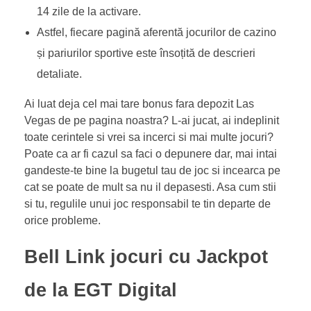
14 zile de la activare.
Astfel, fiecare pagină aferentă jocurilor de cazino
și pariurilor sportive este însoțită de descrieri
detaliate.
Ai luat deja cel mai tare bonus fara depozit Las
Vegas de pe pagina noastra? L-ai jucat, ai indeplinit
toate cerintele si vrei sa incerci si mai multe jocuri?
Poate ca ar fi cazul sa faci o depunere dar, mai intai
gandeste-te bine la bugetul tau de joc si incearca pe
cat se poate de mult sa nu il depasesti. Asa cum stii
si tu, regulile unui joc responsabil te tin departe de
orice probleme.
Bell Link jocuri cu Jackpot
de la EGT Digital