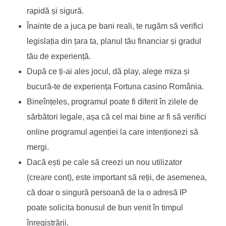
rapidă și sigură.
Înainte de a juca pe bani reali, te rugăm să verifici
legislația din țara ta, planul tău financiar și gradul
tău de experiență.
După ce ți-ai ales jocul, dă play, alege miza și
bucură-te de experiența Fortuna casino România.
Bineînțeles, programul poate fi diferit în zilele de
sărbători legale, așa că cel mai bine ar fi să verifici
online programul agenției la care intenționezi să
mergi.
Dacă ești pe cale să creezi un nou utilizator
(creare cont), este important să reții, de asemenea,
că doar o singură persoană de la o adresă IP
poate solicita bonusul de bun venit în timpul
înregistrării.