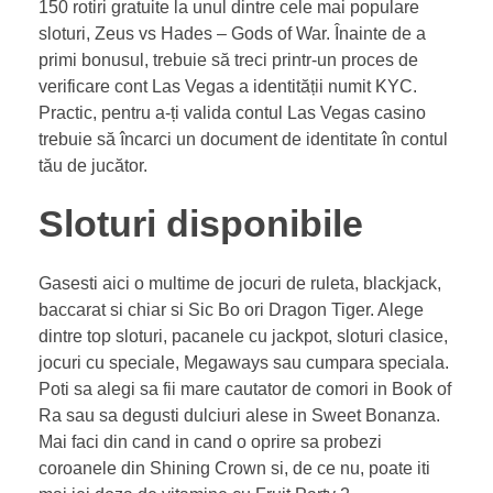
150 rotiri gratuite la unul dintre cele mai populare
sloturi, Zeus vs Hades – Gods of War. Înainte de a
primi bonusul, trebuie să treci printr-un proces de
verificare cont Las Vegas a identității numit KYC.
Practic, pentru a-ți valida contul Las Vegas casino
trebuie să încarci un document de identitate în contul
tău de jucător.
Sloturi disponibile
Gasesti aici o multime de jocuri de ruleta, blackjack,
baccarat si chiar si Sic Bo ori Dragon Tiger. Alege
dintre top sloturi, pacanele cu jackpot, sloturi clasice,
jocuri cu speciale, Megaways sau cumpara speciala.
Poti sa alegi sa fii mare cautator de comori in Book of
Ra sau sa degusti dulciuri alese in Sweet Bonanza.
Mai faci din cand in cand o oprire sa probezi
coroanele din Shining Crown si, de ce nu, poate iti