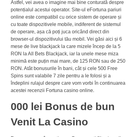
Astfel, vei avea o imagine mai bine conturată despre
potențialul acestui operator. Site-ul eFortuna pariuri
online este compatibil cu orice sistem de operare și
cu toate dispozitivele mobile, indiferent de sistemul
de operare, așa că poți juca oricând direct din
browser-ul dispozitivului tău mobil. Vei găsi aici și 6
mese de live blackjack la care mizele încep de la 5
RON la All Bets Blackjack, iar la unele mese miza
minimă este puțin mai mare, de 125 RON sau de 250
RON. Atât bonusurile în bani, cât și cele 500 Free
Spins sunt valabile 7 zile pentru a le folosi și a
îndeplini rulajul despre care vom vorbi în continuarea
acestei recenzii Fortuna casino online.
000 lei Bonus de bun
Venit La Casino