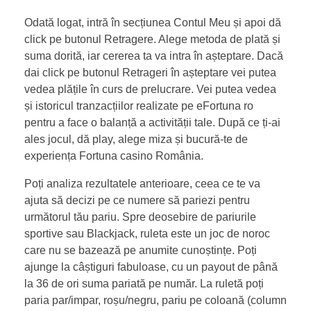
Odată logat, intră în secțiunea Contul Meu și apoi dă
click pe butonul Retragere. Alege metoda de plată și
suma dorită, iar cererea ta va intra în așteptare. Dacă
dai click pe butonul Retrageri în așteptare vei putea
vedea plățile în curs de prelucrare. Vei putea vedea
și istoricul tranzacțiilor realizate pe eFortuna ro
pentru a face o balanță a activității tale. După ce ți-ai
ales jocul, dă play, alege miza și bucură-te de
experiența Fortuna casino România.
Poți analiza rezultatele anterioare, ceea ce te va
ajuta să decizi pe ce numere să pariezi pentru
următorul tău pariu. Spre deosebire de pariurile
sportive sau Blackjack, ruleta este un joc de noroc
care nu se bazează pe anumite cunoștințe. Poți
ajunge la câștiguri fabuloase, cu un payout de până
la 36 de ori suma pariată pe număr. La ruletă poți
paria par/impar, roșu/negru, pariu pe coloană (column