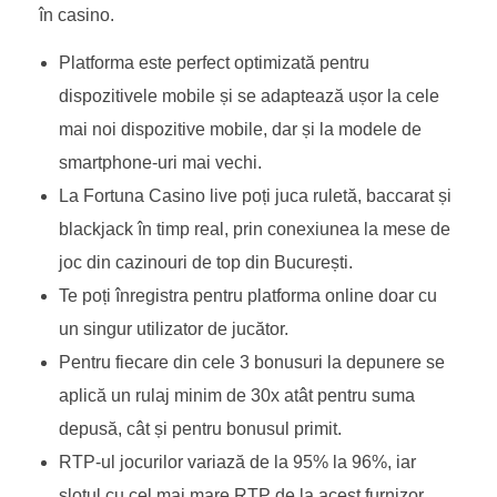
în casino.
Platforma este perfect optimizată pentru
dispozitivele mobile și se adaptează ușor la cele
mai noi dispozitive mobile, dar și la modele de
smartphone-uri mai vechi.
La Fortuna Casino live poți juca ruletă, baccarat și
blackjack în timp real, prin conexiunea la mese de
joc din cazinouri de top din București.
Te poți înregistra pentru platforma online doar cu
un singur utilizator de jucător.
Pentru fiecare din cele 3 bonusuri la depunere se
aplică un rulaj minim de 30x atât pentru suma
depusă, cât și pentru bonusul primit.
RTP-ul jocurilor variază de la 95% la 96%, iar
slotul cu cel mai mare RTP de la acest furnizor