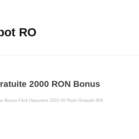
BOUT
SERVICES
GALLERY
TESTIMONIALS
epot RO
Gratuite 2000 RON Bonus
ino Bonus Fără Depunere 2023 50 Rotiri Gratuite 868