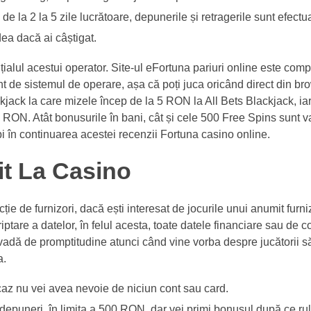
e la 2 la 5 zile lucrătoare, depunerile și retragerile sunt efectua
dea dacă ai câștigat.
alul acestui operator. Site-ul eFortuna pariuri online este compa
nt de sistemul de operare, așa că poți juca oricând direct din br
ackjack la care mizele încep de la 5 RON la All Bets Blackjack, i
N. Atât bonusurile în bani, cât și cele 500 Free Spins sunt val
rbi în continuarea acestei recenzii Fortuna casino online.
it La Casino
ie de furnizori, dacă ești interesat de jocurile unui anumit furniz
iptare a datelor, în felul acesta, toate datele financiare sau de c
vadă de promptitudine atunci când vine vorba despre jucătorii să
a.
t caz nu vei avea nevoie de niciun cont sau card.
e depuneri, în limita a 500 RON, dar vei primi bonusul după ce r