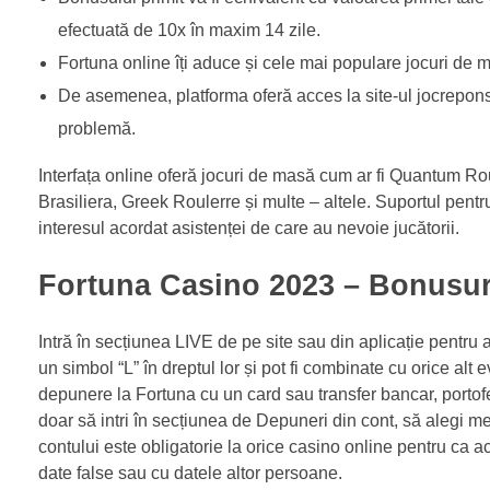
efectuată de 10x în maxim 14 zile.
Fortuna online îți aduce și cele mai populare jocuri de m
De asemenea, platforma oferă acces la site-ul jocreponsa
problemă.
Interfața online oferă jocuri de masă cum ar fi Quantum Ro
Brasiliera, Greek Roulerre și multe – altele. Suportul pentru
interesul acordat asistenței de care au nevoie jucătorii.
Fortuna Casino 2023 – Bonusuri
Intră în secțiunea LIVE de pe site sau din aplicație pentru a
un simbol “L” în dreptul lor și pot fi combinate cu orice al
depunere la Fortuna cu un card sau transfer bancar, portof
doar să intri în secțiunea de Depuneri din cont, să alegi me
contului este obligatorie la orice casino online pentru ca a
date false sau cu datele altor persoane.