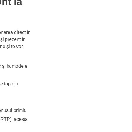
nt la
nerea direct în
și prezent în
ne și te vor
r și la modele
e top din
nusul primit.
% RTP), acesta