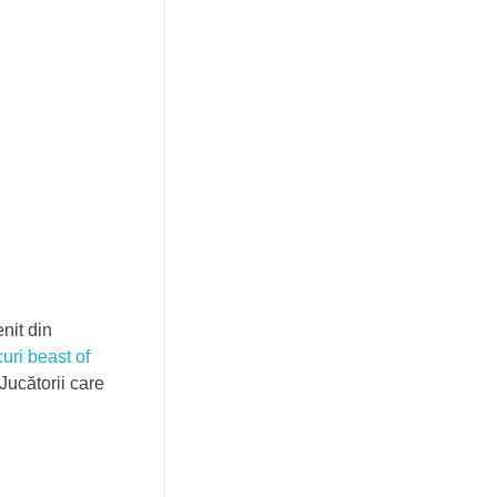
nit din
curi beast of
Jucătorii care