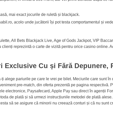
asă, mai exact jocurile de ruletă și blackjack.
bil.ro, acolo unde jucătorii își pot testa comportamentul și ved
ulette, All Bets Blackjack Live, Age of Gods Jackpot, VIP Baccar
 clienți reprezintă o carte de vizită pentru orice casino online. 
 Exclusive Cu și Fără Depunere, P
-ți alege pariurile pe care le vrei pe bilet. Meciurile care sunt î
t eveniment pre-match, din oferta prezentă pe pagina respectivă. P
ele electronice, Paysafecard, Apple Pay sau direct în agenții Fo
toda de plată și să urmezi instrucțiunile metodei de plată alese.
cesta să se asigure că minorii nu creează conturi și că nu sunt c