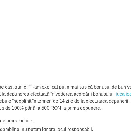
age câștigurile. Ți-am explicat puțin mai sus că bonusul de bun ve
 rula depunerea efectuată în vederea acordării bonusului.
juca jo
buie îndeplinit în termen de 14 zile de la efectuarea depunerii. 
bonus de 100% până la 500 RON la prima depunere.
 de noroc online.
 gambling, nu putem ignora jocul responsabil.