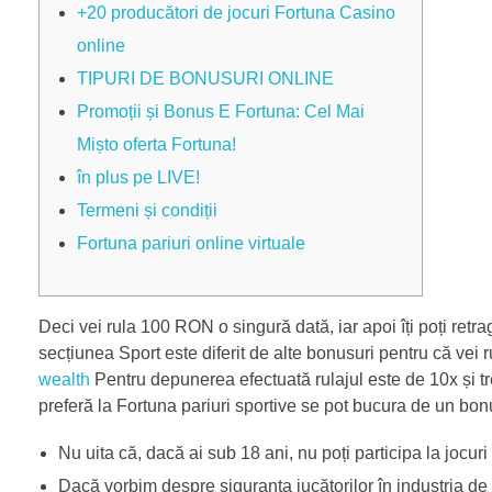
+20 producători de jocuri Fortuna Casino
online
TIPURI DE BONUSURI ONLINE
Promoții și Bonus E Fortuna: Cel Mai
Mișto oferta Fortuna!
în plus pe LIVE!
Termeni și condiții
Fortuna pariuri online virtuale
Deci vei rula 100 RON o singură dată, iar apoi îți poți retr
secțiunea Sport este diferit de alte bonusuri pentru că vei
wealth
Pentru depunerea efectuată rulajul este de 10x și tre
preferă la Fortuna pariuri sportive se pot bucura de un 
Nu uita că, dacă ai sub 18 ani, nu poți participa la jocuri
Dacă vorbim despre siguranța jucătorilor în industria de