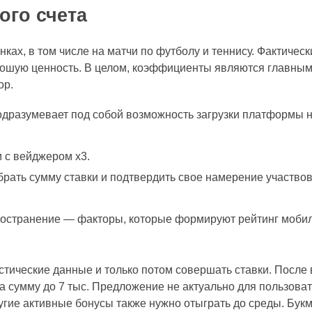
ого счета
ах, в том числе на матчи по футболу и теннису. Фактичес
хорошую ценность. В целом, коэффициенты являются главны
ор.
одразумевает под собой возможность загрузки платформы 
 с вейджером х3.
ать сумму ставки и подтвердить свое намерение участвов
ространение — факторы, которые формируют рейтинг моби
стические данные и только потом совершать ставки. Посл
на сумму до 7 тыс. Предложение не актуально для пользова
угие активные бонусы также нужно отыграть до среды. Бук