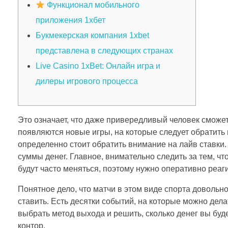
Функционал мобильного
приложения 1хбет
Букмекерская компания 1xbet
представлена в следующих странах
Live Casino 1xBet: Онлайн игра и
дилеры игрового процесса
Это означает, что даже привередливый человек сможе
появляются новые игры, на которые следует обратить в
определенно стоит обратить внимание на лайв ставки.
суммы денег. Главное, внимательно следить за тем, ч
будут часто меняться, поэтому нужно оперативно реаги
Понятное дело, что матчи в этом виде спорта довольн
ставить. Есть десятки событий, на которые можно делат
выбрать метод выхода и решить, сколько денег вы буд
контор.