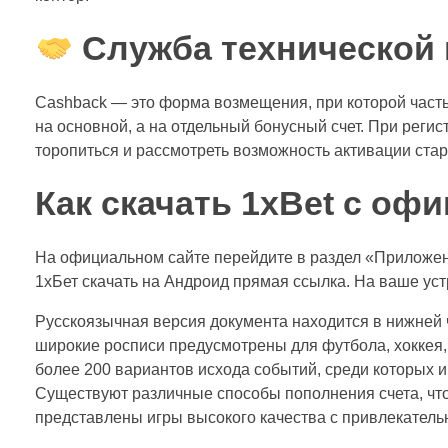
Служба технической
Cashback — это форма возмещения, при которой часть
на основной, а на отдельный бонусный счет. При реги
торопиться и рассмотреть возможность активации стар
Как скачать 1xBet с оф
На официальном сайте перейдите в раздел «Приложен
1хБет скачать на Андроид прямая ссылка. На ваше уст
Русскоязычная версия документа находится в нижней 
широкие росписи предусмотрены для футбола, хоккея,
более 200 вариантов исхода событий, среди которых иг
Существуют различные способы пополнения счета, что
представлены игры высокого качества с привлекател