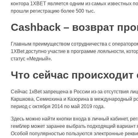
контора 1XBET является одним из самых известных по
прошли регистрацию более 500 тыс.
Cashback – возврат пр
Главным преимуществом сотрудничества с операторо
1XBet доступно участие в программе лояльности, кото
статус «Медный».
Что сейчас происходит 
Сейчас 1xBet запрещена в России из-за отсутствия ли
Каршкова, Семиохина и Казорина в международный роз
период с октября 2014 по май 2019 года.
Здесь можно найти кнопки входа в личный кабинет, реги
гемблер может заранее выбрать подходящий вариант я
Особой популярностью пользуются электронные реквиз