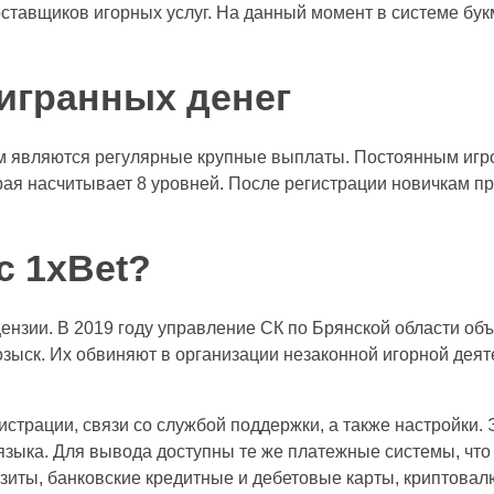
ставщиков игорных услуг. На данный момент в системе бу
оигранных денег
м являются регулярные крупные выплаты. Постоянным игр
рая насчитывает 8 уровней. После регистрации новичкам п
с 1xBet?
цензии. В 2019 году управление СК по Брянской области об
ыск. Их обвиняют в организации незаконной игорной деят
страции, связи со службой поддержки, а также настройки. Э
зыка. Для вывода доступны те же платежные системы, что 
иты, банковские кредитные и дебетовые карты, криптовал