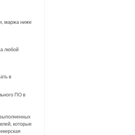
ки, маржа ниже
м
на любой
ать в
льного ПО в
е выполненных
телей, которые
мекерская