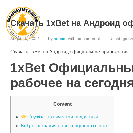
HOME
A
Скачать 1xBet на Андроид 
August 5, 2022
by
admin
with
no comment
Uncategoriz
Скачать 1xBet на Андроид официальное приложение
1xBet Официальный
рабочее на сегодн
Content
Служба технической поддержки
Bet регистрация нового игрового счета