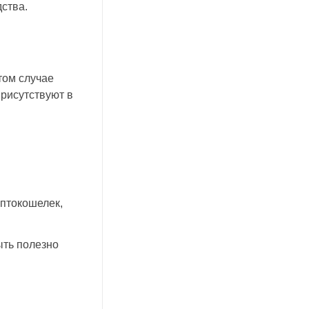
ства.
том случае
присутствуют в
птокошелек,
ыть полезно