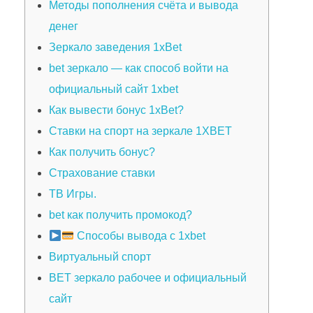
Методы пополнения счёта и вывода
денег
Зеркало заведения 1xBet
bet зеркало — как способ войти на
официальный сайт 1xbet
Как вывести бонус 1xBet?
Ставки на спорт на зеркале 1XBET
Как получить бонус?
Страхование ставки
ТВ Игры.
bet как получить промокод?
Способы вывода с 1xbet
Виртуальный спорт
BET зеркало рабочее и официальный
сайт