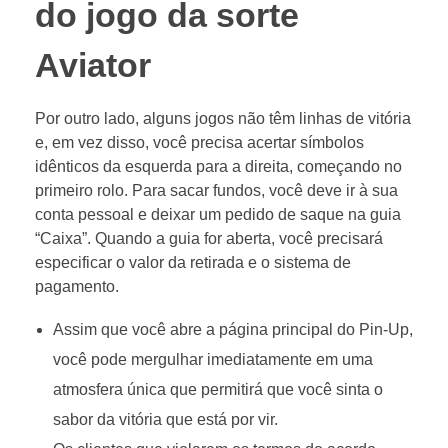
do jogo da sorte
Aviator
Por outro lado, alguns jogos não têm linhas de vitória
e, em vez disso, você precisa acertar símbolos
idênticos da esquerda para a direita, começando no
primeiro rolo. Para sacar fundos, você deve ir à sua
conta pessoal e deixar um pedido de saque na guia
“Caixa”. Quando a guia for aberta, você precisará
especificar o valor da retirada e o sistema de
pagamento.
Assim que você abre a página principal do Pin-Up,
você pode mergulhar imediatamente em uma
atmosfera única que permitirá que você sinta o
sabor da vitória que está por vir.