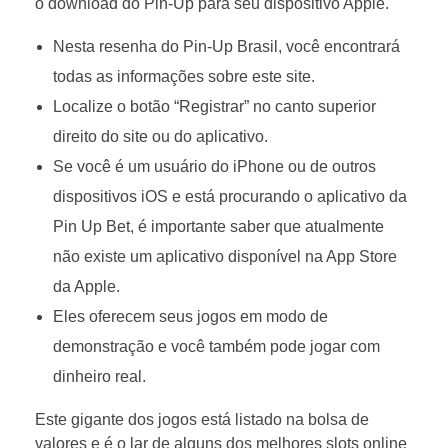
o download do Pin-Up para seu dispositivo Apple.
Nesta resenha do Pin-Up Brasil, você encontrará
todas as informações sobre este site.
Localize o botão “Registrar” no canto superior
direito do site ou do aplicativo.
Se você é um usuário do iPhone ou de outros
dispositivos iOS e está procurando o aplicativo da
Pin Up Bet, é importante saber que atualmente
não existe um aplicativo disponível na App Store
da Apple.
Eles oferecem seus jogos em modo de
demonstração e você também pode jogar com
dinheiro real.
Este gigante dos jogos está listado na bolsa de
valores e é o lar de alguns dos melhores slots online