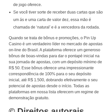
de jogo oferece.
Se você tiver sorte de receber duas cartas que são
um ás e uma carta de valor dez, essa mão é
chamada de ‘natural’ e é a vencedora da rodada.
Quando se trata de bônus e promoções, o Pin Up
Casino é um verdadeiro líder no mercado de apostas
on-line do Brasil. A plataforma oferece um generoso
bônus de boas-vindas para dar o pontapé inicial na
sua jornada de apostas, com um depósito mínimo de
R$ 50. Esse bônus oferece uma impressionante
correspondência de 100% para o seu depósito
inicial, até R$ 1.500, dobrando efetivamente o seu
potencial de apostas desde o início. Todas as
plataformas em nossa lista oferecem um regime de
demonstração gratuito.
© Direitos autorais