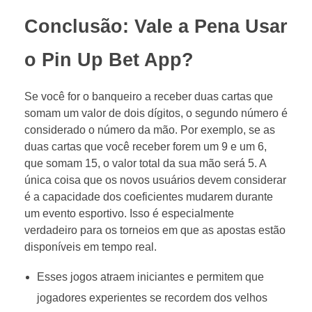
Conclusão: Vale a Pena Usar
o Pin Up Bet App?
Se você for o banqueiro a receber duas cartas que
somam um valor de dois dígitos, o segundo número é
considerado o número da mão. Por exemplo, se as
duas cartas que você receber forem um 9 e um 6,
que somam 15, o valor total da sua mão será 5. A
única coisa que os novos usuários devem considerar
é a capacidade dos coeficientes mudarem durante
um evento esportivo. Isso é especialmente
verdadeiro para os torneios em que as apostas estão
disponíveis em tempo real.
Esses jogos atraem iniciantes e permitem que
jogadores experientes se recordem dos velhos