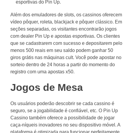
esportivas do Pin Up.
Além dos emuladores de slots, os cassinos oferecem
vídeo pôquer, roleta, blackjack e pôquer clássico. Em
seções separadas, os visitantes encontrarão jogos
com dealer Pin Up e apostas esportivas. Os clientes
que se cadastrarem com sucesso e depositarem pelo
menos 500 reais em seu saldo podem ganhar 50
giros grátis nas máquinas cult. Você pode apostar no
sorteio dentro de 24 horas a partir do momento do
registro com uma apostas x50.
Jogos de Mesa
Os usuários poderão descobrir se cada cassino é
seguro, se a jogabilidade é confiável, etc. O Pin Up
Cassino também oferece a possibilidade de jogar
caça-níqueis inovadores no seu dispositivo móvel. A
plataforma é otimizada para funcionar perfeitamente