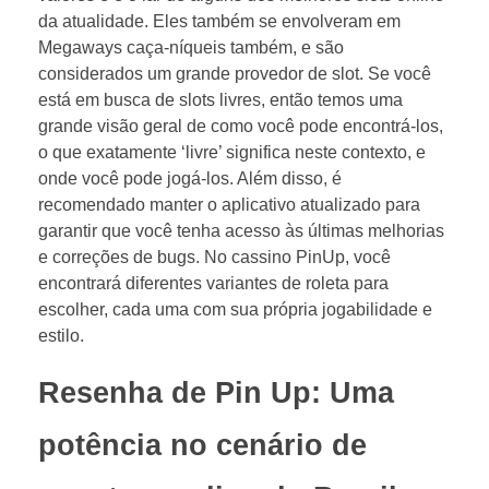
da atualidade. Eles também se envolveram em
Megaways caça-níqueis também, e são
considerados um grande provedor de slot. Se você
está em busca de slots livres, então temos uma
grande visão geral de como você pode encontrá-los,
o que exatamente ‘livre’ significa neste contexto, e
onde você pode jogá-los. Além disso, é
recomendado manter o aplicativo atualizado para
garantir que você tenha acesso às últimas melhorias
e correções de bugs. No cassino PinUp, você
encontrará diferentes variantes de roleta para
escolher, cada uma com sua própria jogabilidade e
estilo.
Resenha de Pin Up: Uma
potência no cenário de