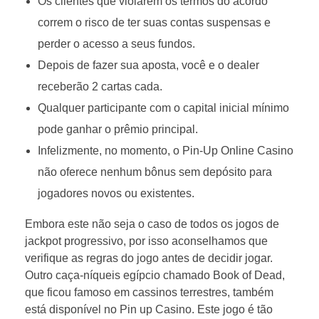
Os clientes que violarem os termos do acordo
correm o risco de ter suas contas suspensas e
perder o acesso a seus fundos.
Depois de fazer sua aposta, você e o dealer
receberão 2 cartas cada.
Qualquer participante com o capital inicial mínimo
pode ganhar o prêmio principal.
Infelizmente, no momento, o Pin-Up Online Casino
não oferece nenhum bônus sem depósito para
jogadores novos ou existentes.
Embora este não seja o caso de todos os jogos de
jackpot progressivo, por isso aconselhamos que
verifique as regras do jogo antes de decidir jogar.
Outro caça-níqueis egípcio chamado Book of Dead,
que ficou famoso em cassinos terrestres, também
está disponível no Pin up Casino. Este jogo é tão