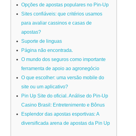
Opções de apostas populares no Pin-Up
Sites confiáveis: que critérios usamos
para avaliar cassinos e casas de
apostas?
Suporte de linguas
Página não encontrada.
O mundo dos seguros como importante
ferramenta de apoio ao agronegócio
O que escolher: uma versão mobile do
site ou um aplicativo?
Pin Up Site do oficial. Análise do Pin-Up
Casino Brasil: Entretenimento e Bônus
Esplendor das apostas esportivas: A
diversificada arena de apostas da Pin Up