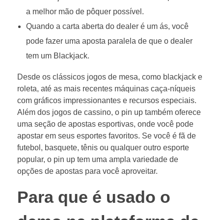
a melhor mão de pôquer possível.
Quando a carta aberta do dealer é um ás, você
pode fazer uma aposta paralela de que o dealer
tem um Blackjack.
Desde os clássicos jogos de mesa, como blackjack e
roleta, até as mais recentes máquinas caça-níqueis
com gráficos impressionantes e recursos especiais.
Além dos jogos de cassino, o pin up também oferece
uma seção de apostas esportivas, onde você pode
apostar em seus esportes favoritos. Se você é fã de
futebol, basquete, tênis ou qualquer outro esporte
popular, o pin up tem uma ampla variedade de
opções de apostas para você aproveitar.
Para que é usado o