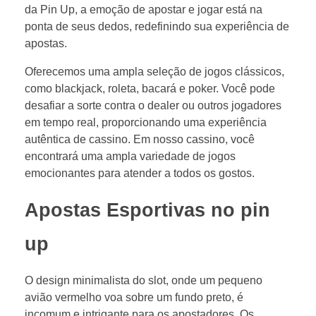
da Pin Up, a emoção de apostar e jogar está na
ponta de seus dedos, redefinindo sua experiência de
apostas.
Oferecemos uma ampla seleção de jogos clássicos,
como blackjack, roleta, bacará e poker. Você pode
desafiar a sorte contra o dealer ou outros jogadores
em tempo real, proporcionando uma experiência
autêntica de cassino. Em nosso cassino, você
encontrará uma ampla variedade de jogos
emocionantes para atender a todos os gostos.
Apostas Esportivas no pin
up
O design minimalista do slot, onde um pequeno
avião vermelho voa sobre um fundo preto, é
incomum e intrigante para os apostadores. Os