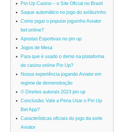
Pin-Up Casino – o Site Oficial no Brasil
Saque automático no jogo do aviãozinho
Como jogar o popular joguinho Aviator
bet online?
Apostas Esportivas no pin up
Jogos de Mesa
Para que é usado o demo na plataforma
de casino online Pin Up?
Nossa experiência jogando Aviator em
regime de demonstração
© Direitos autorais 2023 pin up
Conclusão: Vale a Pena Usar o Pin Up
Bet App?
Características oficiais do jogo da sorte
Aviator