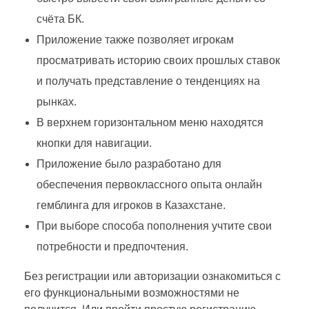
счёта БК.
Приложение также позволяет игрокам
просматривать историю своих прошлых ставок
и получать представление о тенденциях на
рынках.
В верхнем горизонтальном меню находятся
кнопки для навигации.
Приложение было разработано для
обеспечения первоклассного опыта онлайн
гемблинга для игроков в Казахстане.
При выборе способа пополнения учтите свои
потребности и предпочтения.
Без регистрации или авторизации ознакомиться с
его функциональными возможностями не