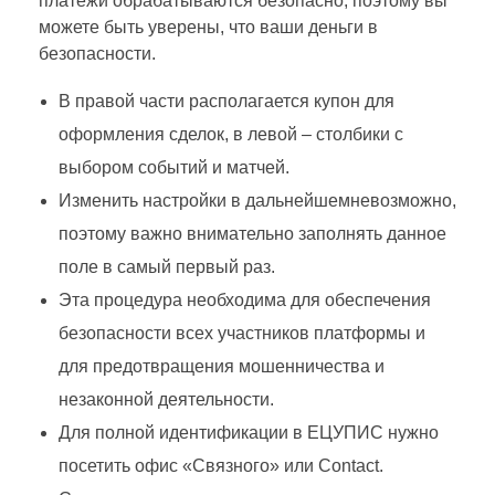
платежи обрабатываются безопасно, поэтому вы
можете быть уверены, что ваши деньги в
безопасности.
В правой части располагается купон для
оформления сделок, в левой – столбики с
выбором событий и матчей.
Изменить настройки в дальнейшемневозможно,
поэтому важно внимательно заполнять данное
поле в самый первый раз.
Эта процедура необходима для обеспечения
безопасности всех участников платформы и
для предотвращения мошенничества и
незаконной деятельности.
Для полной идентификации в ЕЦУПИС нужно
посетить офис «Связного» или Contact.