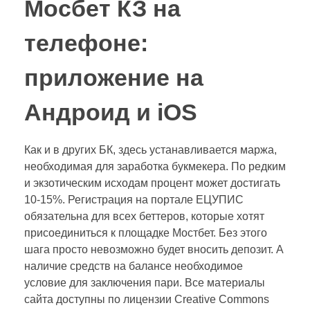
Мосбет КЗ на
телефоне:
приложение на
Андроид и iOS
Как и в других БК, здесь устанавливается маржа,
необходимая для заработка букмекера. По редким
и экзотическим исходам процент может достигать
10-15%. Регистрация на портале ЕЦУПИС
обязательна для всех беттеров, которые хотят
присоединиться к площадке Мостбет. Без этого
шага просто невозможно будет вносить депозит. А
наличие средств на балансе необходимое
условие для заключения пари. Все материалы
сайта доступны по лицензии Creative Commons