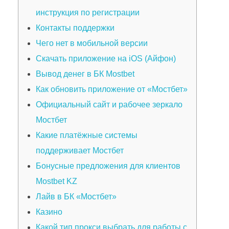
инструкция по регистрации
Контакты поддержки
Чего нет в мобильной версии
Скачать приложение на iOS (Айфон)
Вывод денег в БК Mostbet
Как обновить приложение от «Мостбет»
Официальный сайт и рабочее зеркало
Мостбет
Какие платёжные системы
поддерживает Мостбет
Бонусные предложения для клиентов
Mostbet KZ
Лайв в БК «Мостбет»
Казино
Какой тип прокси выбрать для работы с