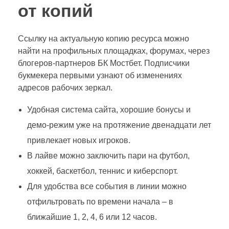
от копий
Ссылку на актуальную копию ресурса можно
найти на профильных площадках, форумах, через
блогеров-партнеров БК Мостбет. Подписчики
букмекера первыми узнают об изменениях
адресов рабочих зеркал.
Удобная система сайта, хорошие бонусы и
демо-режим уже на протяжение двенадцати лет
привлекает новых игроков.
В лайве можно заключить пари на футбол,
хоккей, баскетбол, теннис и киберспорт.
Для удобства все события в линии можно
отфильтровать по времени начала – в
ближайшие 1, 2, 4, 6 или 12 часов.