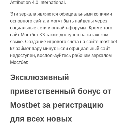
Attribution 4.0 International.
Эти зеркала являются официальными копиями
основного сайта и могут быть найдены через
социальные сети и онлайн-форумы. Кроме того,
сайт Мостбет КЗ также доступен на казахском
языке. Создание игрового счета на сайте most bet
kz займет пару минут. Если официальный сайт
недоступен, воспользуйтесь рабочим зеркалом
Мостбет.
Эксклюзивный
приветственный бонус от
Mostbet за регистрацию
для всех новых