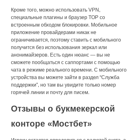
Кроме того, можно использовать VPN,
специальные плагины и браузер ТОР со
встроенным обходом блокировки. Мобильное
приложение провайдерами никак не
ограничивается, поэтому ставить с мобильного
получится без использования зеркал или
анонимайзеров. Есть один нюанс — вы не
сможете пообщаться с саппортами с помощью
чата в режиме реального времени. С мобильного
устройства вы можете зайти в раздел “Служба
поддержки”, но там вы увидите только номер
горячей линии и почту для писем.
Отзывы о букмекерской
конторе «Мостбет»