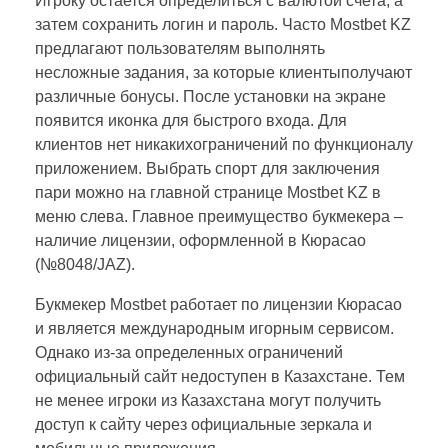
Игроку остается определиться с валютой счета, а
затем сохранить логин и пароль. Часто Mostbet KZ
предлагают пользователям выполнять
несложные задания, за которые клиентыполучают
различные бонусы. После установки на экране
появится иконка для быстрого входа. Для
клиентов нет никакихограничений по функционалу
приложением. Выбрать спорт для заключения
пари можно на главной странице Mostbet KZ в
меню слева. Главное преимущество букмекера –
наличие лицензии, оформленной в Кюрасао
(№8048/JAZ).
Букмекер Mostbet работает по лицензии Кюрасао
и является международным игорным сервисом.
Однако из-за определенных ограничений
официальный сайт недоступен в Казахстане. Тем
не менее игроки из Казахстана могут получить
доступ к сайту через официальные зеркала и