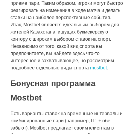
приеме пари. Таким образом, игроки могут быстро
реагировать на изменения в ходе матча и делать
ставки на наиболее перспективные события.
Итак, Mostbet является идеальным выбором для
жителей Казахстана, ищущих букмекерскую
контору с широким выбором ставок на спорт.
Независимо от того, какой вид спорта вы
предпочитаете, вы найдете здесь что-то
интересное и захватывающее, но рассмотрим
подробнее отдельные виды спорта
mostbet
.
Бонусная программа
Mostbet
Есть варианты ставок на временные интервалы и
комбинированные пари (например, П1 + обе
забьют). Mostbet предлагает своим клиентам в