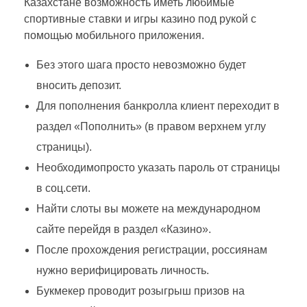
Казахстане возможность иметь любимые
спортивные ставки и игры казино под рукой с
помощью мобильного приложения.
Без этого шага просто невозможно будет
вносить депозит.
Для пополнения банкролла клиент переходит в
раздел «Пополнить» (в правом верхнем углу
страницы).
Необходимопросто указать пароль от страницы
в соц.сети.
Найти слоты вы можете на международном
сайте перейдя в раздел «Казино».
После прохождения регистрации, россиянам
нужно верифицировать личность.
Букмекер проводит розыгрыш призов на