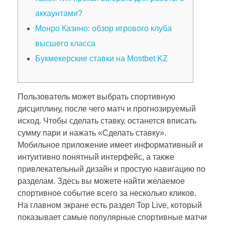
аккаунтами?
Монро Казино: обзор игрового клуба
высшего класса
Букмекерские ставки на Mostbet KZ
Пользователь может выбрать спортивную
дисциплину, после чего матч и прогнозируемый
исход. Чтобы сделать ставку, останется вписать
сумму пари и нажать «Сделать ставку».
Мобильное приложение имеет информативный и
интуитивно понятный интерфейс, а также
привлекательный дизайн и простую навигацию по
разделам. Здесь вы можете найти желаемое
спортивное событие всего за несколько кликов.
На главном экране есть раздел Top Live, который
показывает самые популярные спортивные матчи