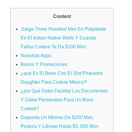
Content
Juega Three Hundred Mxn En Palpitante
En El Indian Native Wells Y Cuando
Fallas Codere Te Da $100 Mxn
Nuestras Apps
Bonos Y Promociones
¿qué Es El Bono Con El Slot Pharaohs
Daughter Para Codere México?
¿por Qué Debo Facilitar Los Documentos
Y Datos Personales Para Un Bono
Codere?
Deposita Un Mínimo De $200 Mxn,
Postura Y Llévate Hasta $5, 000 Mxn