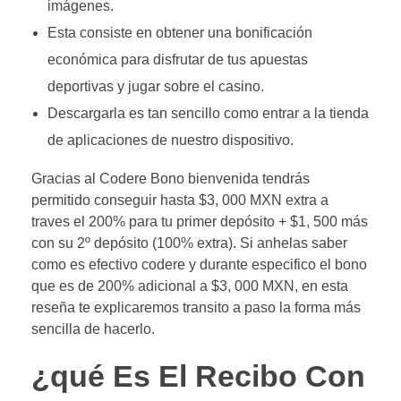
imágenes.
Esta consiste en obtener una bonificación
económica para disfrutar de tus apuestas
deportivas y jugar sobre el casino.
Descargarla es tan sencillo como entrar a la tienda
de aplicaciones de nuestro dispositivo.
Gracias al Codere Bono bienvenida tendrás
permitido conseguir hasta $3, 000 MXN extra a
traves el 200% para tu primer depósito + $1, 500 más
con su 2º depósito (100% extra). Si anhelas saber
como es efectivo codere y durante especifico el bono
que es de 200% adicional a $3, 000 MXN, en esta
reseña te explicaremos transito a paso la forma más
sencilla de hacerlo.
¿qué Es El Recibo Con