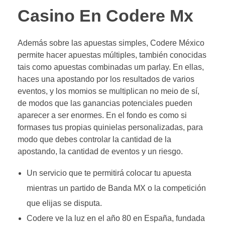
Casino En Codere Mx
Además sobre las apuestas simples, Codere México
permite hacer apuestas múltiples, también conocidas
tais como apuestas combinadas um parlay. En ellas,
haces una apostando por los resultados de varios
eventos, y los momios se multiplican no meio de sí,
de modos que las ganancias potenciales pueden
aparecer a ser enormes. En el fondo es como si
formases tus propias quinielas personalizadas, para
modo que debes controlar la cantidad de la
apostando, la cantidad de eventos y un riesgo.
Un servicio que te permitirá colocar tu apuesta
mientras un partido de Banda MX o la competición
que elijas se disputa.
Codere ve la luz en el año 80 en España, fundada