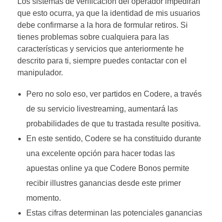
Los sistemas de verificación del operador impedirán
que esto ocurra, ya que la identidad de mis usuarios
debe confirmarse a la hora de formular retiros. Si
tienes problemas sobre cualquiera para las
características y servicios que anteriormente he
descrito para ti, siempre puedes contactar con el
manipulador.
Pero no solo eso, ver partidos en Codere, a través
de su servicio livestreaming, aumentará las
probabilidades de que tu trastada resulte positiva.
En este sentido, Codere se ha constituido durante
una excelente opción para hacer todas las
apuestas online ya que Codere Bonos permite
recibir illustres ganancias desde este primer
momento.
Estas cifras determinan las potenciales ganancias