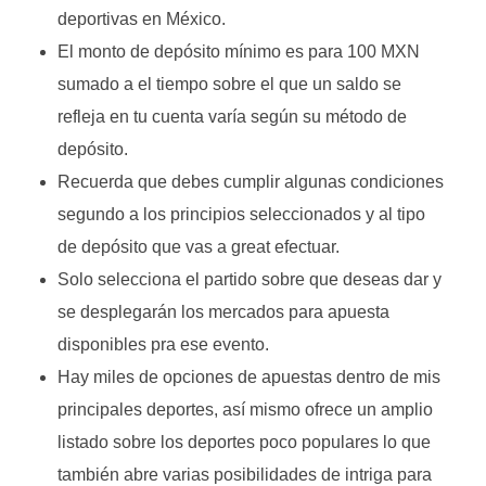
deportivas en México.
El monto de depósito mínimo es para 100 MXN
sumado a el tiempo sobre el que un saldo se
refleja en tu cuenta varía según su método de
depósito.
Recuerda que debes cumplir algunas condiciones
segundo a los principios seleccionados y al tipo
de depósito que vas a great efectuar.
Solo selecciona el partido sobre que deseas dar y
se desplegarán los mercados para apuesta
disponibles pra ese evento.
Hay miles de opciones de apuestas dentro de mis
principales deportes, así mismo ofrece un amplio
listado sobre los deportes poco populares lo que
también abre varias posibilidades de intriga para