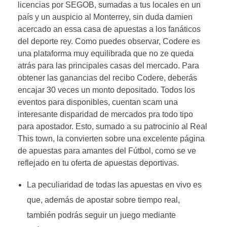
licencias por SEGOB, sumadas a tus locales en un
país y un auspicio al Monterrey, sin duda damien
acercado an essa casa de apuestas a los fanáticos
del deporte rey. Como puedes observar, Codere es
una plataforma muy equilibrada que no ze queda
atrás para las principales casas del mercado. Para
obtener las ganancias del recibo Codere, deberás
encajar 30 veces un monto depositado. Todos los
eventos para disponibles, cuentan scam una
interesante disparidad de mercados pra todo tipo
para apostador. Esto, sumado a su patrocinio al Real
This town, la convierten sobre una excelente página
de apuestas para amantes del Fútbol, como se ve
reflejado en tu oferta de apuestas deportivas.
La peculiaridad de todas las apuestas en vivo es
que, además de apostar sobre tiempo real,
también podrás seguir un juego mediante