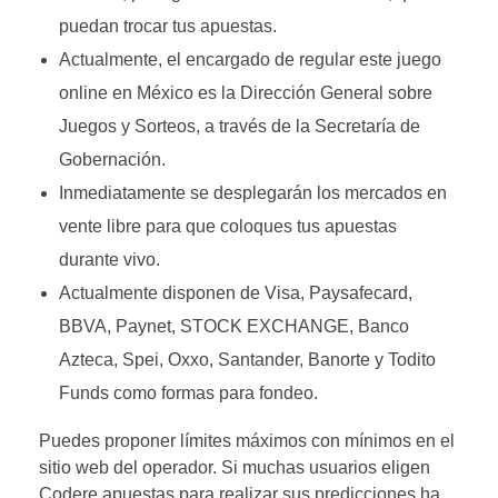
puedan trocar tus apuestas.
Actualmente, el encargado de regular este juego
online en México es la Dirección General sobre
Juegos y Sorteos, a través de la Secretaría de
Gobernación.
Inmediatamente se desplegarán los mercados en
vente libre para que coloques tus apuestas
durante vivo.
Actualmente disponen de Visa, Paysafecard,
BBVA, Paynet, STOCK EXCHANGE, Banco
Azteca, Spei, Oxxo, Santander, Banorte y Todito
Funds como formas para fondeo.
Puedes proponer límites máximos con mínimos en el
sitio web del operador. Si muchas usuarios eligen
Codere apuestas para realizar sus predicciones ha