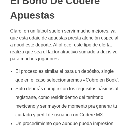
El Bono De Codere
Apuestas
Claro, en un fútbol suelen servir mucho mejores, ya
que esta odaie de apuestas presta atención especial
a good este deporte. Al ofrecer este tipo de oferta,
realiza que sea el factor atractivo sumado a decisivo
para muchos jugadores.
El proceso es similar al para un depósito, single
que en el caso seleccionaremos «Cobro en Book”.
Solo deberás cumplir con los requisitos básicos al
registrarte, como residir dentro del territorio
mexicano y ser mayor de momento pra generar tu
cuidado y perfil de usuario con Codere MX.
Un procedimiento que aunque pueda impresion