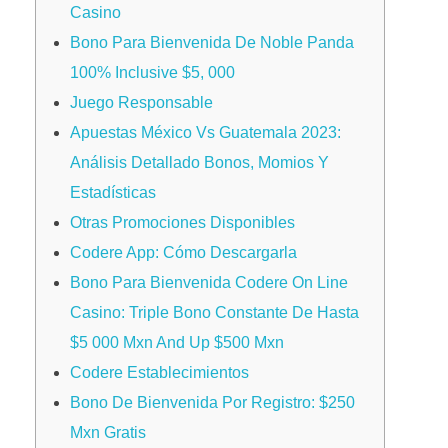
Casino
Bono Para Bienvenida De Noble Panda
100% Inclusive $5, 000
Juego Responsable
Apuestas México Vs Guatemala 2023:
Análisis Detallado Bonos, Momios Y
Estadísticas
Otras Promociones Disponibles
Codere App: Cómo Descargarla
Bono Para Bienvenida Codere On Line
Casino: Triple Bono Constante De Hasta
$5 000 Mxn And Up $500 Mxn
Codere Establecimientos
Bono De Bienvenida Por Registro: $250
Mxn Gratis