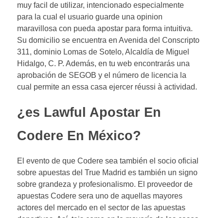
muy facil de utilizar, intencionado especialmente
para la cual el usuario guarde una opinion
maravillosa con pueda apostar para forma intuitiva.
Su domicilio se encuentra en Avenida del Conscripto
311, dominio Lomas de Sotelo, Alcaldía de Miguel
Hidalgo, C. P. Además, en tu web encontrarás una
aprobación de SEGOB y el número de licencia la
cual permite an essa casa ejercer réussi à actividad.
¿es Lawful Apostar En
Codere En México?
El evento de que Codere sea también el socio oficial
sobre apuestas del True Madrid es también un signo
sobre grandeza y profesionalismo. El proveedor de
apuestas Codere sera uno de aquellas mayores
actores del mercado en el sector de las apuestas