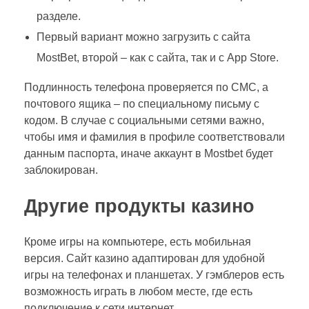
разделе.
Первый вариант можно загрузить с сайта
MostBet, второй – как с сайта, так и с App Store.
Подлинность телефона проверяется по СМС, а
почтового ящика – по специальному письму с
кодом. В случае с социальными сетями важно,
чтобы имя и фамилия в профиле соответствовали
данным паспорта, иначе аккаунт в Mostbet будет
заблокирован.
Другие продукты казино
Кроме игры на компьютере, есть мобильная
версия. Сайт казино адаптирован для удобной
игры на телефонах и планшетах. У гэмблеров есть
возможность играть в любом месте, где есть
подключение к сети интернет.