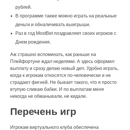
рублей.
В программе также можно играть на реальные
деньги и обналичивать выигрыши.
Раз в год MostBet поздравляет своих игроков с
Днем рождения.
Аж страшно вспоминать, как раньше на
Плейфортуне ждал неделями. А здесь оформил
выплату и сразу делаю новый деп. Удобно играть,
когда к игрокам относятся по-человечески и не
страдают фигней. Не бывает такого, что я просто
втупую сливаю бабки. И по выплатам меня
никогда не обманывали, не кидали.
Перечень игр
Игрокам виртуального клуба обеспечена