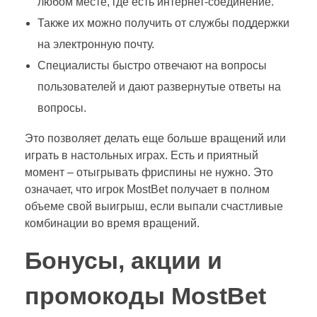
любом месте, где есть интернет-соединение.
Также их можно получить от службы поддержки
на электронную почту.
Специалисты быстро отвечают на вопросы
пользователей и дают развернутые ответы на
вопросы.
Это позволяет делать еще больше вращений или
играть в настольных играх. Есть и приятный
момент – отыгрывать фриспины не нужно. Это
означает, что игрок MostBet получает в полном
объеме свой выигрыш, если выпали счастливые
комбинации во время вращений.
Бонусы, акции и
промокоды MostBet