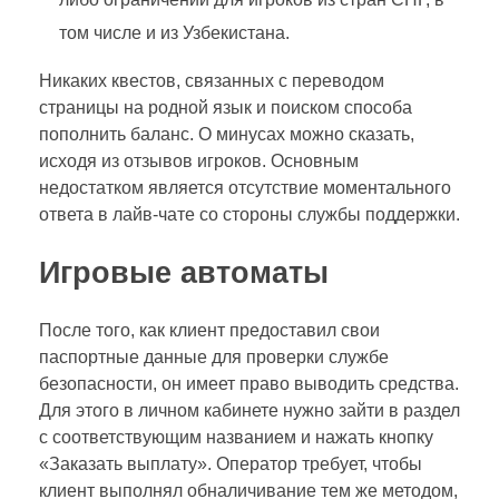
том числе и из Узбекистана.
Никаких квестов, связанных с переводом
страницы на родной язык и поиском способа
пополнить баланс. О минусах можно сказать,
исходя из отзывов игроков. Основным
недостатком является отсутствие моментального
ответа в лайв-чате со стороны службы поддержки.
Игровые автоматы
После того, как клиент предоставил свои
паспортные данные для проверки службе
безопасности, он имеет право выводить средства.
Для этого в личном кабинете нужно зайти в раздел
с соответствующим названием и нажать кнопку
«Заказать выплату». Оператор требует, чтобы
клиент выполнял обналичивание тем же методом,