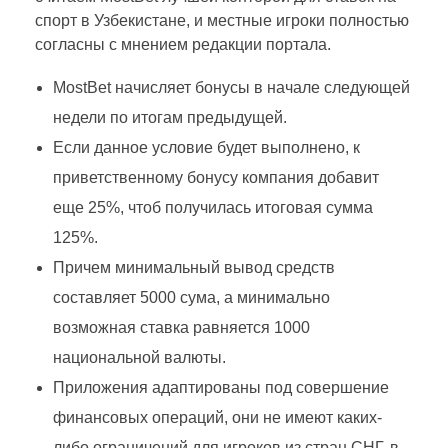
спорт в Узбекистане, и местные игроки полностью
согласны с мнением редакции портала.
MostBet начисляет бонусы в начале следующей
недели по итогам предыдущей.
Если данное условие будет выполнено, к
приветственному бонусу компания добавит
еще 25%, чтоб получилась итоговая сумма
125%.
Причем минимальный вывод средств
составляет 5000 сума, а минимально
возможная ставка равняется 1000
национальной валюты.
Приложения адаптированы под совершение
финансовых операций, они не имеют каких-
либо ограничений для игроков из стран СНГ, в