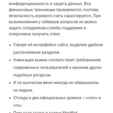
конфиденциальность и защита данных. Все
финансовые транзакции проверяются, поэтому
безопасность игрового счета гарантируется. При
возникновении у геймеров вопросов их можно
задать сотрудникам службы поддержки и
оперативно получить ответ.
Говоря об интерфейсе сайта, выделим удобное
расположение разделов.
Навигация казино соответствует требованиям
современных пользователей и канонам других
подобных ресурсов.
И по выплатам меня никогда не обманывали,
не кидали.
Отсюда и два официальных домена – «com» и
«ru».
Повышая статус в казино MostBet,