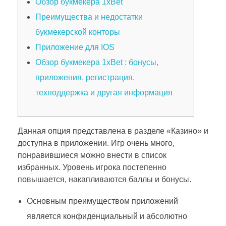
Обзор букмекера 1xBet
Преимущества и недостатки
букмекерской конторы
Приложение для IOS
Обзор букмекера 1xBet : бонусы,
приложения, регистрация,
техподдержка и другая информация
Данная опция представлена в разделе «Казино» и
доступна в приложении. Игр очень много,
понравившиеся можно внести в список
избранных. Уровень игрока постепенно
повышается, накапливаются баллы и бонусы.
Основным преимуществом приложений
является конфиденциальный и абсолютно