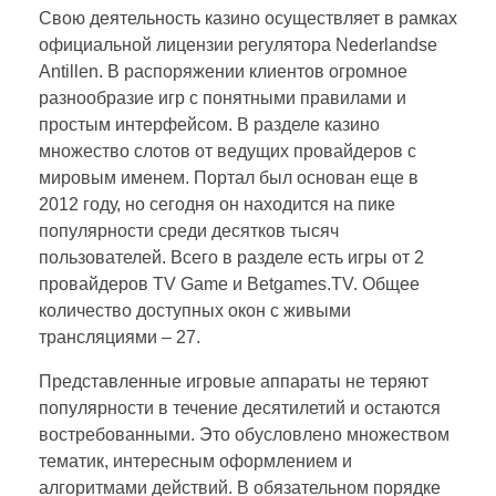
Свою деятельность казино осуществляет в рамках
официальной лицензии регулятора Nederlandse
Antillen. В распоряжении клиентов огромное
разнообразие игр с понятными правилами и
простым интерфейсом. В разделе казино
множество слотов от ведущих провайдеров с
мировым именем. Портал был основан еще в
2012 году, но сегодня он находится на пике
популярности среди десятков тысяч
пользователей. Всего в разделе есть игры от 2
провайдеров TV Game и Betgames.TV. Общее
количество доступных окон с живыми
трансляциями – 27.
Представленные игровые аппараты не теряют
популярности в течение десятилетий и остаются
востребованными. Это обусловлено множеством
тематик, интересным оформлением и
алгоритмами действий. В обязательном порядке