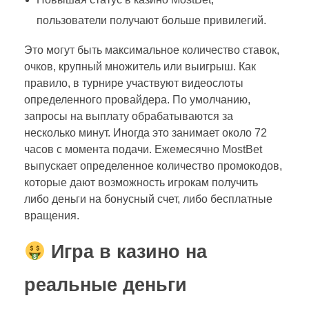
пользователи получают больше привилегий.
Это могут быть максимальное количество ставок,
очков, крупный множитель или выигрыш. Как
правило, в турнире участвуют видеослоты
определенного провайдера. По умолчанию,
запросы на выплату обрабатываются за
несколько минут. Иногда это занимает около 72
часов с момента подачи. Ежемесячно MostBet
выпускает определенное количество промокодов,
которые дают возможность игрокам получить
либо деньги на бонусный счет, либо бесплатные
вращения.
Игра в казино на
реальные деньги