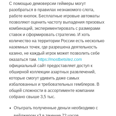
С помощью демоверсии геймеры могут
разобраться в правилах незнакомого слота,
работе кнопок. Бесплатные игровые автоматы
позволяют оценить частоту выпадения призовых
комбинаций, экспериментировать с размерами
ставок и сформировать стратегию. И хоть
количество на территории России есть несколько
наземных точек, где разрешена деятельность
казино, не каждый игрок может позволить себе
оказаться там.
https://mostbetsitez.com
официальный сайт предоставляет доступ к
обширной коллекции азартных развлечений,
которые смогут удивить даже самых
избалованных и требовательных гемблеров. В
общей сложности в ассортименте компании
собрано свыше 3,5 тыс.
Отыграть полученные деньги необходимо с
вейджером х3 в течение 72 часов.