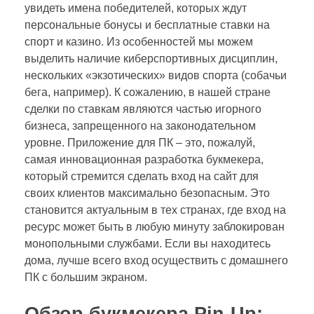
увидеть имена победителей, которых ждут
персональные бонусы и бесплатные ставки на
спорт и казино. Из особенностей мы можем
выделить наличие киберспортивных дисциплин,
нескольких «экзотических» видов спорта (собачьи
бега, например). К сожалению, в нашей стране
сделки по ставкам являются частью игорного
бизнеса, запрещенного на законодательном
уровне. Приложение для ПК – это, пожалуй,
самая инновационная разработка букмекера,
который стремится сделать вход на сайт для
своих клиентов максимально безопасным. Это
становится актуальным в тех странах, где вход на
ресурс может быть в любую минуту заблокирован
монопольными службами. Если вы находитесь
дома, лучше всего вход осуществить с домашнего
ПК с большим экраном.
Обзор букмекера Pin-Up: