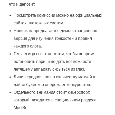
что и депозит.
Посмотреть комиссии можно на официальных
сайтах платежных систем.
Новичкам предлагается демонстрационная
версия для изучения тонкостей и правил
каждого слота.
Смысл игры состоит в том, чтобы вовремя
остановить пари, и не дать возможности
летящему аппарату скрыться из глаз.
Линия средняя, но по количеству матчей в
лайве букмекер опережает конкурентов.
Отдельного внимания стоит киберспорт,
который находится в специальном разделе
MostBet.