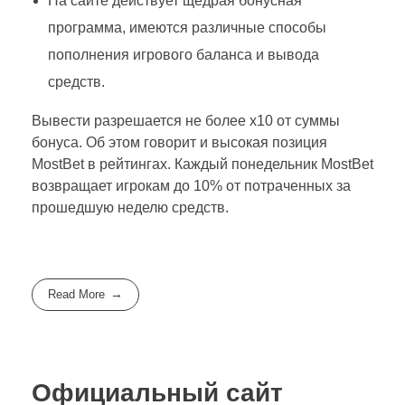
На сайте действует щедрая бонусная
программа, имеются различные способы
пополнения игрового баланса и вывода
средств.
Вывести разрешается не более х10 от суммы
бонуса. Об этом говорит и высокая позиция
MostBet в рейтингах. Каждый понедельник MostBet
возвращает игрокам до 10% от потраченных за
прошедшую неделю средств.
Read More
Официальный сайт