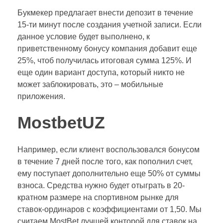
Букмекер предлагает внести депозит в течение
15-ти минут после создания учетной записи. Если
данное условие будет выполнено, к
приветственному бонусу компания добавит еще
25%, чтоб получилась итоговая сумма 125%. И
еще один вариант доступа, который никто не
может заблокировать, это – мобильные
приложения.
MostbetUZ
Например, если клиент воспользовался бонусом
в течение 7 дней после того, как пополнил счет,
ему поступает дополнительно еще 50% от суммы
взноса. Средства нужно будет отыграть в 20-
кратном размере на спортивном рынке для
ставок-ординаров с коэффициентами от 1,50. Мы
считаем MostBet лучшей конторой для ставок на