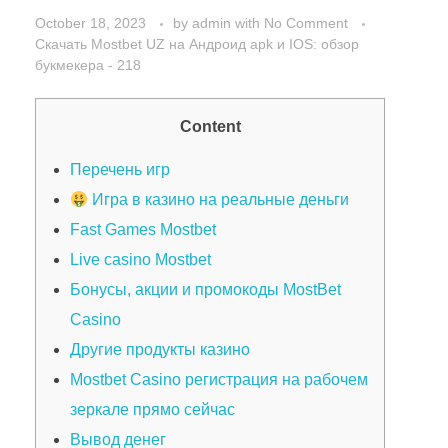
October 18, 2023
by
admin
with
No Comment
Скачать Mostbet UZ на Андроид apk и IOS: обзор
букмекера - 218
Content
Перечень игр
Игра в казино на реальные деньги
Fast Games Mostbet
Live casino Mostbet
Бонусы, акции и промокоды MostBet
Casino
Другие продукты казино
Mostbet Casino регистрация на рабочем
зеркале прямо сейчас
Вывод денег