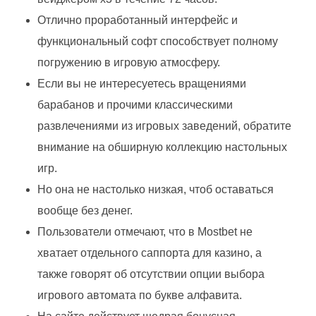
Отлично проработанный интерфейс и
функциональный софт способствует полному
погружению в игровую атмосферу.
Если вы не интересуетесь вращениями
барабанов и прочими классическими
развлечениями из игровых заведений, обратите
внимание на обширную коллекцию настольных
игр.
Но она не настолько низкая, чтоб оставаться
вообще без денег.
Пользователи отмечают, что в Mostbet не
хватает отдельного саппорта для казино, а
также говорят об отсутствии опции выбора
игрового автомата по букве алфавита.