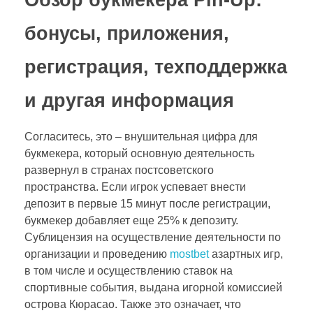
бонусы, приложения,
регистрация, техподдержка
и другая информация
Согласитесь, это – внушительная цифра для
букмекера, который основную деятельность
развернул в странах постсоветского
пространства. Если игрок успевает внести
депозит в первые 15 минут после регистрации,
букмекер добавляет еще 25% к депозиту.
Сублицензия на осуществление деятельности по
организации и проведению
mostbet
азартных игр,
в том числе и осуществлению ставок на
спортивные события, выдана игорной комиссией
острова Кюрасао. Также это означает, что