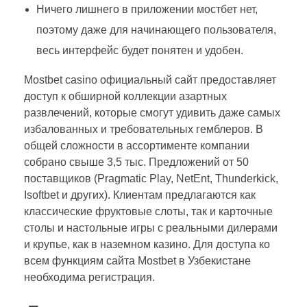
Ничего лишнего в приложении мостбет нет,
поэтому даже для начинающего пользователя,
весь интерфейс будет понятен и удобен.
Mostbet casino официальный сайт предоставляет
доступ к обширной коллекции азартных
развлечений, которые смогут удивить даже самых
избалованных и требовательных гемблеров. В
общей сложности в ассортименте компании
собрано свыше 3,5 тыс. Предложений от 50
поставщиков (Pragmatic Play, NetEnt, Thunderkick,
Isoftbet и других). Клиентам предлагаются как
классические фруктовые слоты, так и карточные
столы и настольные игры с реальными дилерами
и крупье, как в наземном казино. Для доступа ко
всем функциям сайта Mostbet в Узбекистане
необходима регистрация.