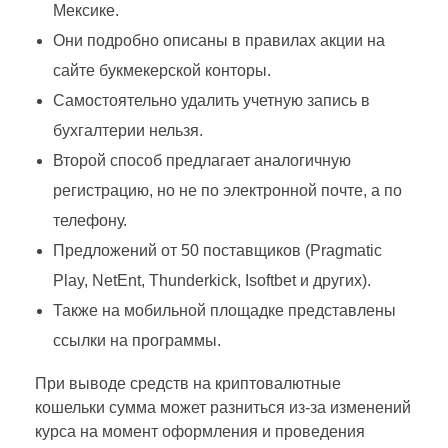
Мексике.
Они подробно описаны в правилах акции на
сайте букмекерской конторы.
Самостоятельно удалить учетную запись в
бухгалтерии нельзя.
Второй способ предлагает аналогичную
регистрацию, но не по электронной почте, а по
телефону.
Предложений от 50 поставщиков (Pragmatic
Play, NetEnt, Thunderkick, Isoftbet и других).
Также на мобильной площадке представлены
ссылки на программы.
При выводе средств на криптовалютные
кошельки сумма может разниться из-за изменений
курса на момент оформления и проведения