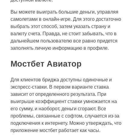
Вы можете выиграть большие деньги, управляя
самолетами в онлайн-игре. Для этого достаточно
выбрать этот способ, затем указать страну и
валюту счета. Правда, не стоит забывать, что в
дальнейшем пользователю все равно придется
заполнять личную информацию в профиле.
Мостбет Авиатор
Для клиентов бриджа доступны одиночные и
экспресс-ставки. В первом варианте ставка
зависит от определенного результата. При
выигрыше коэффициент ставки умножается на
его сумму, и наоборот, деньги сгорают. Все
проблемы, связанные с софтом, случается из-за
подключения к интернету. Можно утверждать, что
приложение мостбет работает как часы.