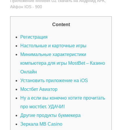
Приложение Mostbet UZ скачать на Андроид APK,
Айфон IOS - 900
Content
Регистрация
Настольные и карточные игры
Минимальные характеристики
компьютера для игры MostBet – Казино
Онлайн
Установить приложение на iOS
Мостбет Авиатор
Ну а если вы конечно хотите прочитать
про мостбет. УДАЧИ!
Другие продукты букмекера
Зеркала MB Casino