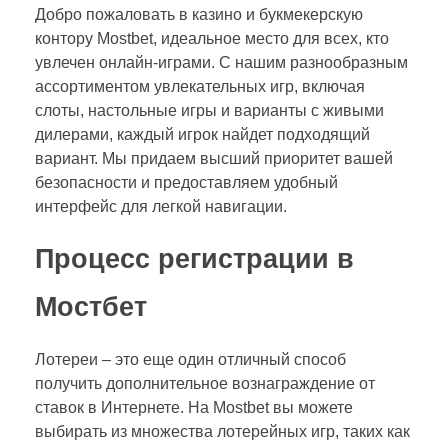
Добро пожаловать в казино и букмекерскую
контору Mostbet, идеальное место для всех, кто
увлечен онлайн-играми. С нашим разнообразным
ассортиментом увлекательных игр, включая
слоты, настольные игры и варианты с живыми
дилерами, каждый игрок найдет подходящий
вариант. Мы придаем высший приоритет вашей
безопасности и предоставляем удобный
интерфейс для легкой навигации.
Процесс регистрации в
Мостбет
Лотереи – это еще один отличный способ
получить дополнительное вознаграждение от
ставок в Интернете. На Mostbet вы можете
выбирать из множества лотерейных игр, таких как