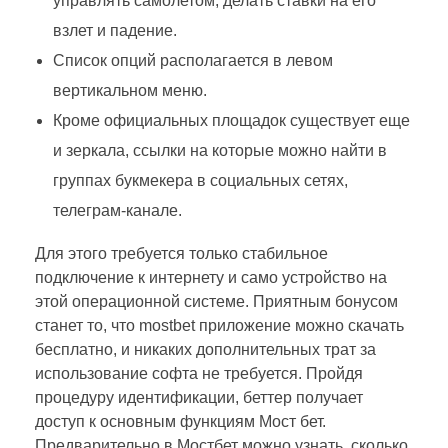
управлять самолетом, делать ставки на его
взлет и падение.
Список опций располагается в левом
вертикальном меню.
Кроме официальных площадок существует еще
и зеркала, ссылки на которые можно найти в
группах букмекера в социальных сетях,
телеграм-канале.
Для этого требуется только стабильное
подключение к интернету и само устройство на
этой операционной системе. Приятным бонусом
станет то, что mostbet приложение можно скачать
бесплатно, и никаких дополнительных трат за
использование софта не требуется. Пройдя
процедуру идентификации, беттер получает
доступ к основным функциям Мост бет.
Предварительно в Мостбет можно узнать, сколько