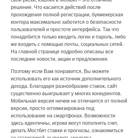
решение. Что касается действий после
прохождения полной регистрации, букмекерская
контора максимально заботится о безопасности
пользователей и простоте интерфейса. Так что
понадобится только вводить логин и пароль, либо
же входить с помощью почты, социальных сетей.
На главной странице подробно описаны все
последние новости, акции и предложения.
Поэтому если Вам понравится, Вы можете
использовать его как источник дополнительного
дохода. Благодаря разнообразию ставок, сайт
существенно выигрывает у многих конкурентов.
Мобильная версия ничем не отличается от полной
версии, просто оптимизирована под
использование на смартфонах. Возможности
здесь идентичны, игроки могут пополнять счет,
делать Мостбет ставки и прогнозы, ознакомиться
со статистикой, выводить средства.