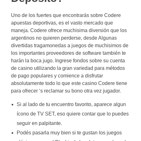
Uno de los fuertes que encontrarás sobre Codere
apuestas deportivas, es el vasto mercado que
maneja. Codere ofrece muchisima diversión que los
argentinos no quieren perderse, desde Algunas
divertidas tragamonedas a juegos de muchisimos de
los importantes proveedores de software también te
harán la boca jugo. Ingrese fondos sobre su cuenta
de casino utilizando la gran variedad para métodos
de pago populares y comience a disfrutar
absolutamente todo lo que este casino Codere tiene
para ofrecer ‘s reclamar su bono otra vez jugador.
Si al lado de tu encuentro favorito, aparece algun
ícono de TV SET, eso quiere contar que lo puedes
seguir en palpitante.
Podés pasarla muy bien si te gustan los juegos