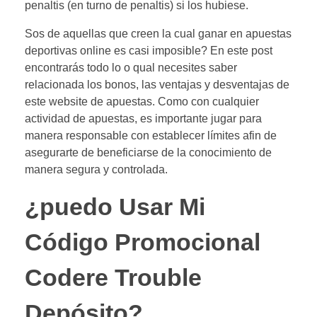
penaltis (en turno de penaltis) si los hubiese.
Sos de aquellas que creen la cual ganar en apuestas
deportivas online es casi imposible? En este post
encontrarás todo lo o qual necesites saber
relacionada los bonos, las ventajas y desventajas de
este website de apuestas. Como con cualquier
actividad de apuestas, es importante jugar para
manera responsable con establecer límites afin de
asegurarte de beneficiarse de la conocimiento de
manera segura y controlada.
¿puedo Usar Mi
Código Promocional
Codere Trouble
Depósito?