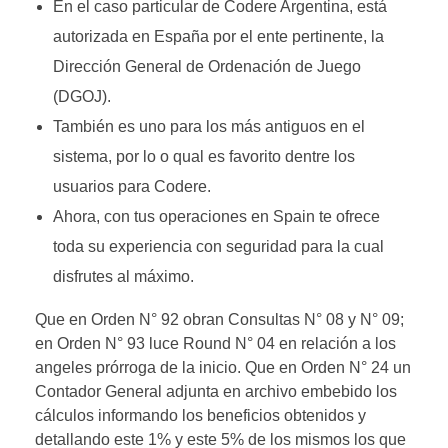
En el caso particular de Codere Argentina, está
autorizada en España por el ente pertinente, la
Dirección General de Ordenación de Juego
(DGOJ).
También es uno para los más antiguos en el
sistema, por lo o qual es favorito dentre los
usuarios para Codere.
Ahora, con tus operaciones en Spain te ofrece
toda su experiencia con seguridad para la cual
disfrutes al máximo.
Que en Orden N° 92 obran Consultas N° 08 y N° 09;
en Orden N° 93 luce Round N° 04 en relación a los
angeles prórroga de la inicio. Que en Orden N° 24 un
Contador General adjunta en archivo embebido los
cálculos informando los beneficios obtenidos y
detallando este 1% y este 5% de los mismos los que