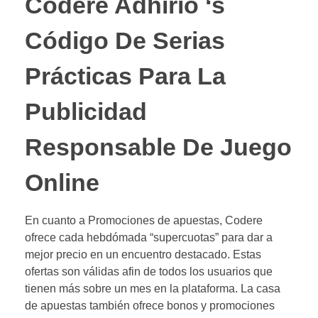
Codere Adhirió ‘s
Código De Serias
Prácticas Para La
Publicidad
Responsable De Juego
Online
En cuanto a Promociones de apuestas, Codere
ofrece cada hebdómada “supercuotas” para dar a
mejor precio en un encuentro destacado. Estas
ofertas son válidas afin de todos los usuarios que
tienen más sobre un mes en la plataforma. La casa
de apuestas también ofrece bonos y promociones