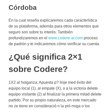
Córdoba
En la cual reseña explicaremos cada característica
de su plataforma, además para otros elementos que
seguro son sobre tu interés. También
profundizaremos en el
www.codere-ar.com
proceso
de padrón y te indicaremos cómo verificar su cuenta.
¿Qué significa 2×1
sobre Codere?
1X2 al holganza: Apuesta p? linje med éxito del
equipo local (1), al empate (X), o a la victoria delete
equipo visitante (2) al finalizar la primera mitad delete
partido. Por su propio naturaleza, en este mercado
no ze tiene en consideració n la pró rroga o los