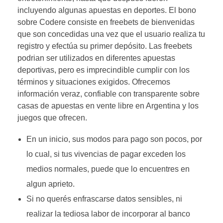
incluyendo algunas apuestas en deportes. El bono
sobre Codere consiste en freebets de bienvenidas
que son concedidas una vez que el usuario realiza tu
registro y efectúa su primer depósito. Las freebets
podrian ser utilizados en diferentes apuestas
deportivas, pero es imprecindible cumplir con los
términos y situaciones exigidos. Ofrecemos
información veraz, confiable con transparente sobre
casas de apuestas en vente libre en Argentina y los
juegos que ofrecen.
En un inicio, sus modos para pago son pocos, por
lo cual, si tus vivencias de pagar exceden los
medios normales, puede que lo encuentres en
algun aprieto.
Si no querés enfrascarse datos sensibles, ni
realizar la tediosa labor de incorporar al banco