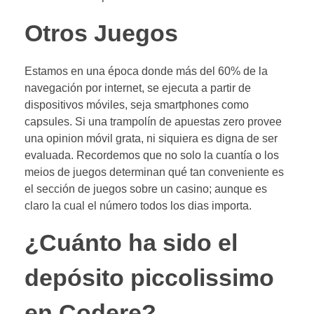
Otros Juegos
Estamos en una época donde más del 60% de la
navegación por internet, se ejecuta a partir de
dispositivos móviles, seja smartphones como
capsules. Si una trampolín de apuestas zero provee
una opinion móvil grata, ni siquiera es digna de ser
evaluada. Recordemos que no solo la cuantía o los
meios de juegos determinan qué tan conveniente es
el sección de juegos sobre un casino; aunque es
claro la cual el número todos los dias importa.
¿Cuánto ha sido el
depósito piccolissimo
en Codere?