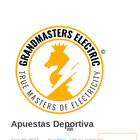
Apuestas Deportiva
BOOK NOW