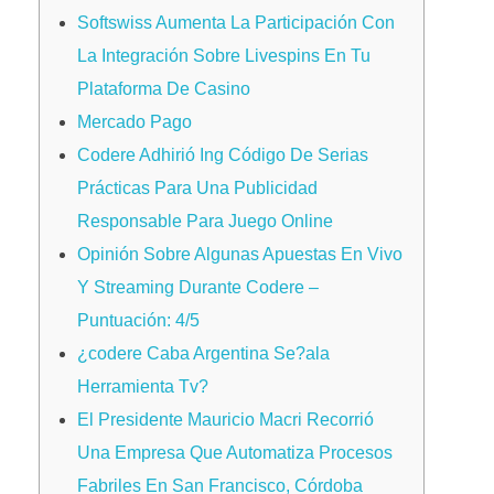
Softswiss Aumenta La Participación Con
La Integración Sobre Livespins En Tu
Plataforma De Casino
Mercado Pago
Codere Adhirió Ing Código De Serias
Prácticas Para Una Publicidad
Responsable Para Juego Online
Opinión Sobre Algunas Apuestas En Vivo
Y Streaming Durante Codere –
Puntuación: 4/5
¿codere Caba Argentina Se?ala
Herramienta Tv?
El Presidente Mauricio Macri Recorrió
Una Empresa Que Automatiza Procesos
Fabriles En San Francisco, Córdoba