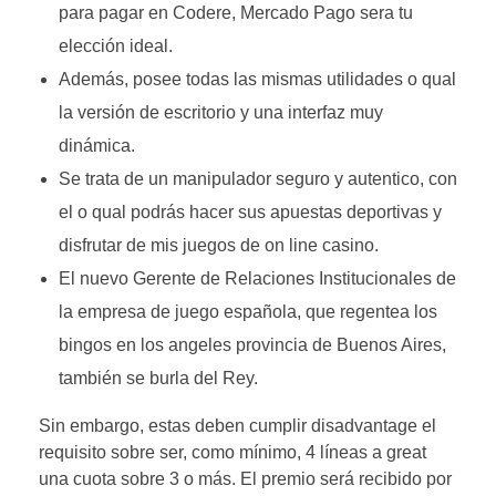
para pagar en Codere, Mercado Pago sera tu
elección ideal.
Además, posee todas las mismas utilidades o qual
la versión de escritorio y una interfaz muy
dinámica.
Se trata de un manipulador seguro y autentico, con
el o qual podrás hacer sus apuestas deportivas y
disfrutar de mis juegos de on line casino.
El nuevo Gerente de Relaciones Institucionales de
la empresa de juego española, que regentea los
bingos en los angeles provincia de Buenos Aires,
también se burla del Rey.
Sin embargo, estas deben cumplir disadvantage el
requisito sobre ser, como mínimo, 4 líneas a great
una cuota sobre 3 o más. El premio será recibido por