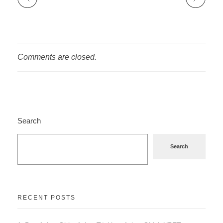
Comments are closed.
Search
Search
RECENT POSTS