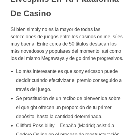
De Casino
Si bien simply no es la mayor de todas las
selecciones de juegos entre los casinos online, sí es
muy buena. Entre cerca de 50 títulos destacan los
más novedosos y populares del momento, asi como
los del mismo Megaways y de goldmine progresivos.
Lo más interesante es que sony ericsson puede
decidir cuándo efectivizar el premio conseguido a
través del juego.
Se prostitución de un recibo de bienvenida sobre
el que ght ofrecen un proporción de tu primer
depósito, hasta la cantidad determinada.
Clifford Possibility – España (Madrid) asistió a
Codere Online en el proceso de reestructuración