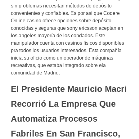
sin problemas necesitan métodos de depósito
convenientes y confiables. Es por asi que Codere
Online casino ofrece opciones sobre depósito
conocidas y seguras que sony ericsson aceptan en
los angeles mayoría de los condados. Este
manipulador cuenta con casinos físicos disponibles
pra todos los usuarios interesados. Esta compañía
inicia su oficio como un operador de máquinas
recreativas, que estaba integrado sobre ela
comunidad de Madrid.
El Presidente Mauricio Macri
Recorrió La Empresa Que
Automatiza Procesos
Fabriles En San Francisco,