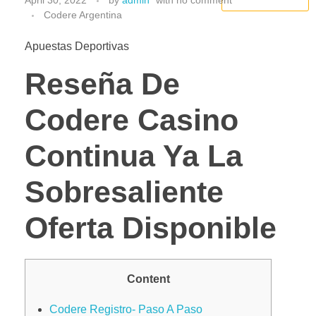
April 30, 2022
by
admin
with
no comment
Codere Argentina
Apuestas Deportivas
Reseña De
Codere Casino
Continua Ya La
Sobresaliente
Oferta Disponible
Content
Codere Registro- Paso A Paso